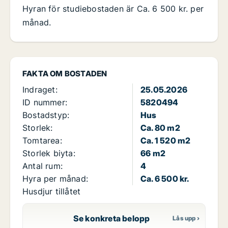
Hyran för studiebostaden är Ca. 6 500 kr. per
månad.
FAKTA OM BOSTADEN
Indraget:
25.05.2026
ID nummer:
5820494
Bostadstyp:
Hus
Storlek:
Ca. 80 m2
Tomtarea:
Ca. 1 520 m2
Storlek biyta:
66 m2
Antal rum:
4
Hyra per månad:
Ca. 6 500 kr.
Husdjur tillåtet
Se konkreta belopp