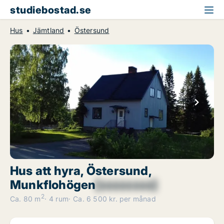
studiebostad.se
Hus
Jämtland
Östersund
Hus att hyra, Östersund,
Munkflohögen
[xxxxxxxx]
2
Ca. 80 m
4 rum
Ca. 6 500 kr. per månad