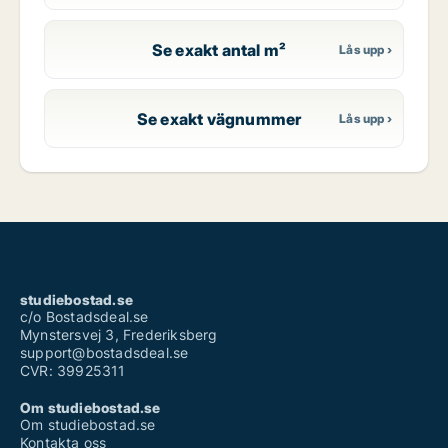
Se exakt antal m²
Se exakt vägnummer
studiebostad.se
c/o Bostadsdeal.se
Mynstersvej 3, Frederiksberg
support@bostadsdeal.se
CVR: 39925311
Om studiebostad.se
Om studiebostad.se
Kontakta oss