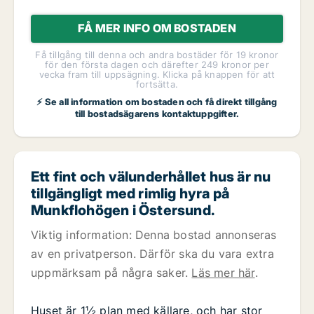
FÅ MER INFO OM BOSTADEN
Få tillgång till denna och andra bostäder för 19 kronor
för den första dagen och därefter 249 kronor per
vecka fram till uppsägning. Klicka på knappen för att
fortsätta.
⚡ Se all information om bostaden och få direkt tillgång
till bostadsägarens kontaktuppgifter.
Ett fint och välunderhållet hus är nu
tillgängligt med rimlig hyra på
Munkflohögen i Östersund.
Viktig information: Denna bostad annonseras
av en privatperson. Därför ska du vara extra
uppmärksam på några saker.
Läs mer här
.
Huset är 1½ plan med källare, och har stor