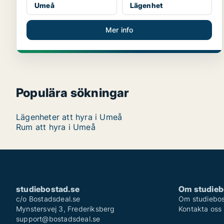
Umeå
Lägenhet
Mer info
Populära sökningar
Lägenheter att hyra i Umeå
Rum att hyra i Umeå
studiebostad.se
Om studieb
c/o Bostadsdeal.se
Om studiebos
Mynstersvej 3, Frederiksberg
Kontakta oss
support@bostadsdeal.se