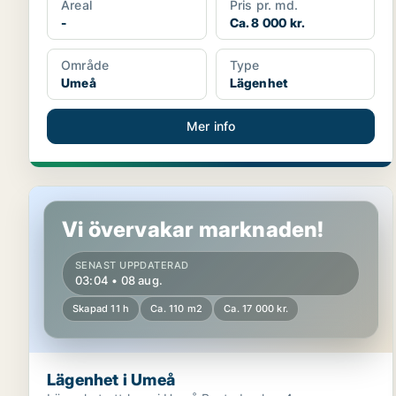
Areal
Pris pr. md.
-
Ca. 8 000 kr.
Område
Type
Umeå
Lägenhet
Mer info
Lägenhet i Umeå
Vi övervakar marknaden!
SENAST UPPDATERAD
03:04 • 08 aug.
Skapad 11 h
Ca. 110 m2
Ca. 17 000 kr.
Lägenhet i Umeå