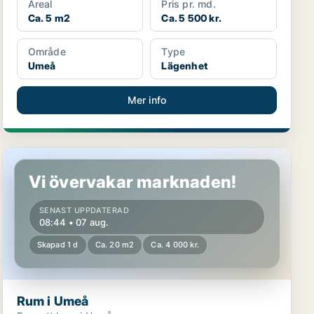
Areal
Pris pr. md.
Ca. 5 m2
Ca. 5 500 kr.
Område
Type
Umeå
Lägenhet
Mer info
Rum i Umeå
Vi övervakar marknaden!
SENAST UPPDATERAD
08:44 • 07 aug.
Skapad 1 d
Ca. 20 m2
Ca. 4 000 kr.
Rum i Umeå