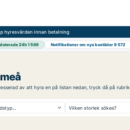
pp hyresvärden innan betalning
daterade 24h
1 569
Notifikationer om nya bostäder
9 572
 Umeå
sserad av att hyra en på listan nedan, tryck då på rubrike
dstyp...
Vilken storlek sökes?