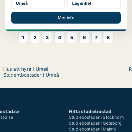
Umeå
Lägenhet
Mer info
1
2
3
4
5
6
7
8
Hus att hyra i Umeå
R
Studentbostäder i Umeå
ostad.se
Hitta studiebostad
tad.se
Studiebostäder i Stockholm
Studiebostäder i Göteborg
Studiebostäder i Malmö