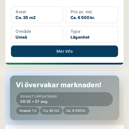
Areal
Pris pr. md.
Ca. 35 m2
Ca. 6 500 kr.
Område
Type
Umeå
Lägenhet
Mer info
Lägenhet i Umeå
Vi övervakar marknaden!
SENAST UPPDATERAD
08:35 • 07 aug.
Skapad 1 d
Ca. 40 m2
Ca. 8 500 kr.