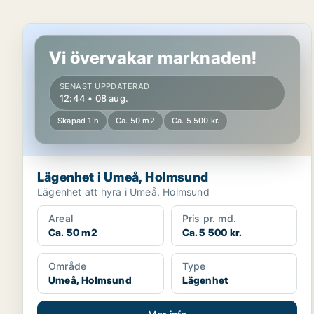
Lägenhet i Umeå, Holmsund
Vi övervakar marknaden!
SENAST UPPDATERAD
12:44 • 08 aug.
Skapad 1 h
Ca. 50 m2
Ca. 5 500 kr.
Lägenhet i Umeå, Holmsund
Lägenhet att hyra i Umeå, Holmsund
Areal
Pris pr. md.
Ca. 50 m2
Ca. 5 500 kr.
Område
Type
Umeå, Holmsund
Lägenhet