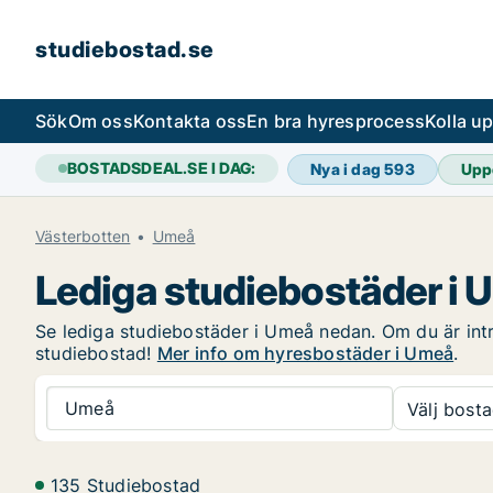
studiebostad.se
Sök
Om oss
Kontakta oss
En bra hyresprocess
Kolla u
BOSTADSDEAL.SE I DAG:
Nya i dag
593
Upp
Västerbotten
Umeå
Lediga studiebostäder i
Se lediga studiebostäder i Umeå nedan. Om du är intre
studiebostad!
Mer info om hyresbostäder i Umeå
.
Umeå
Välj bosta
135 Studiebostad