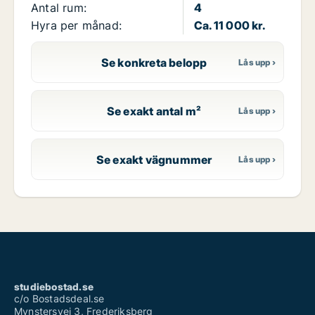
Antal rum:
4
Hyra per månad:
Ca. 11 000 kr.
Se konkreta belopp
Se exakt antal m²
Se exakt vägnummer
studiebostad.se
c/o Bostadsdeal.se
Mynstersvej 3, Frederiksberg