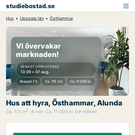
studiebostad.se
Hus
Uppsala län
Östhammar
Vi övervakar
marknaden!
SENAST UPPDATERAD
13:09 • 07 aug.
Skapad 7 h
Ca. 115 m2
Ca. 11 000 kr.
Hus att hyra, Östhammar, Alunda
2
Ca. 115 m
4 rum
Ca. 11 000 kr. per månad