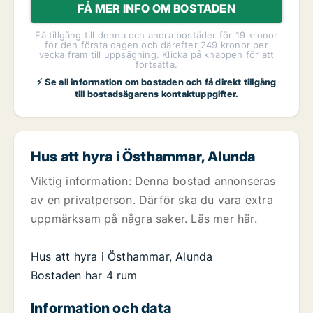
FÅ MER INFO OM BOSTADEN
Få tillgång till denna och andra bostäder för 19 kronor
för den första dagen och därefter 249 kronor per
vecka fram till uppsägning. Klicka på knappen för att
fortsätta.
⚡ Se all information om bostaden och få direkt tillgång
till bostadsägarens kontaktuppgifter.
Hus att hyra i Östhammar, Alunda
Viktig information: Denna bostad annonseras
av en privatperson. Därför ska du vara extra
uppmärksam på några saker.
Läs mer här
.
Hus att hyra i Östhammar, Alunda
Bostaden har 4 rum
Information och data