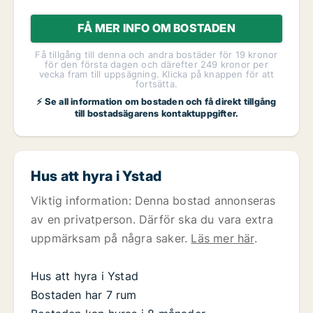
FÅ MER INFO OM BOSTADEN
Få tillgång till denna och andra bostäder för 19 kronor
för den första dagen och därefter 249 kronor per
vecka fram till uppsägning. Klicka på knappen för att
fortsätta.
⚡ Se all information om bostaden och få direkt tillgång
till bostadsägarens kontaktuppgifter.
Hus att hyra i Ystad
Viktig information: Denna bostad annonseras
av en privatperson. Därför ska du vara extra
uppmärksam på några saker.
Läs mer här
.
Hus att hyra i Ystad
Bostaden har 7 rum