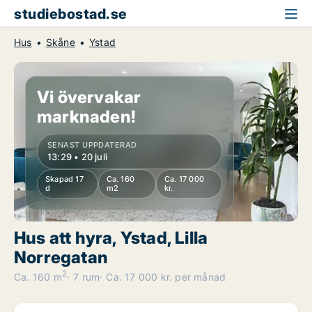
studiebostad.se
Hus
Skåne
Ystad
Vi övervakar
marknaden!
SENAST UPPDATERAD
13:29 • 20 juli
Skapad 17
Ca. 160
Ca. 17 000
d
m2
kr.
Hus att hyra, Ystad, Lilla
Norregatan
2
Ca. 160 m
7 rum
Ca. 17 000 kr. per månad