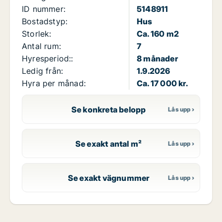
ID nummer:
5148911
Bostadstyp:
Hus
Storlek:
Ca. 160 m2
Antal rum:
7
Hyresperiod::
8 månader
Ledig från:
1.9.2026
Hyra per månad:
Ca. 17 000 kr.
Se konkreta belopp
Se exakt antal m²
Se exakt vägnummer