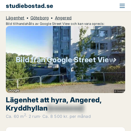
studiebostad.se
Lägenhet
Göteborg
Angered
Bild tillhandahålls av Google Street View och kan vara oprecis:
Bild från Google Street View
Lägenhet att hyra, Angered,
Kryddhyllan
[xxxxxxxx]
2
Ca. 60 m
2 rum
Ca. 8 500 kr. per månad