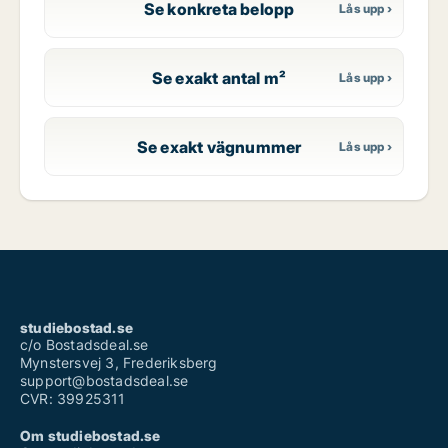
Se konkreta belopp
Se exakt antal m²
Se exakt vägnummer
studiebostad.se
c/o Bostadsdeal.se
Mynstersvej 3, Frederiksberg
support@bostadsdeal.se
CVR: 39925311
Om studiebostad.se