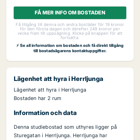
FÅ MER INFO OM BOSTADEN
Få tillgång till denna och andra bostäder för 19 kronor
för den första dagen och därefter 249 kronor per
vecka fram till uppsägning. Klicka på knappen för att
fortsätta.
⚡ Se all information om bostaden och få direkt tillgång
till bostadsägarens kontaktuppgifter.
Lägenhet att hyra i Herrljunga
Lägenhet att hyra i Herrljunga
Bostaden har 2 rum
Information och data
Denna studiebostad som uthyres ligger på
Sturegatan i Herrljunga. Herrljunga har