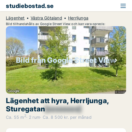
studiebostad.se
Lägenhet
Västra Götaland
Herrljunga
Bild tillhandahålls av Google Street View och kan vara oprecis:
Bild från Google Street View
Lägenhet att hyra, Herrljunga,
Sturegatan
[xxxxxxxx]
2
Ca. 55 m
2 rum
Ca. 8 500 kr. per månad