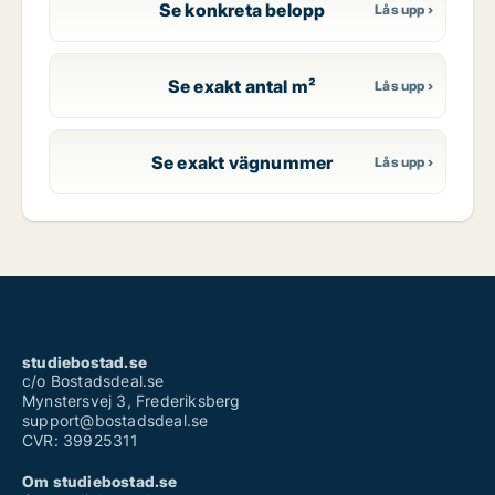
Se konkreta belopp
Se exakt antal m²
Se exakt vägnummer
studiebostad.se
c/o Bostadsdeal.se
Mynstersvej 3, Frederiksberg
support@bostadsdeal.se
CVR: 39925311
Om studiebostad.se