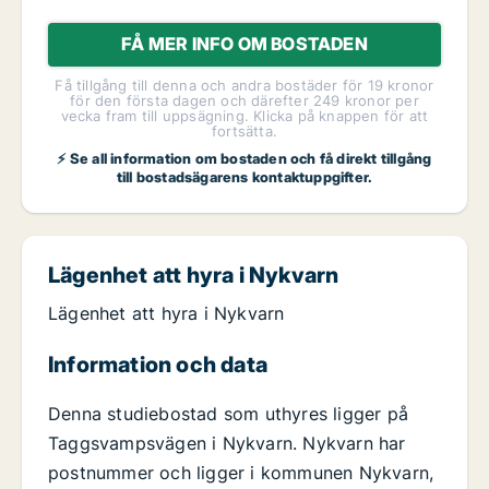
FÅ MER INFO OM BOSTADEN
Få tillgång till denna och andra bostäder för 19 kronor
för den första dagen och därefter 249 kronor per
vecka fram till uppsägning. Klicka på knappen för att
fortsätta.
⚡ Se all information om bostaden och få direkt tillgång
till bostadsägarens kontaktuppgifter.
Lägenhet att hyra i Nykvarn
Lägenhet att hyra i Nykvarn
Information och data
Denna studiebostad som uthyres ligger på
Taggsvampsvägen i Nykvarn. Nykvarn har
postnummer och ligger i kommunen Nykvarn,