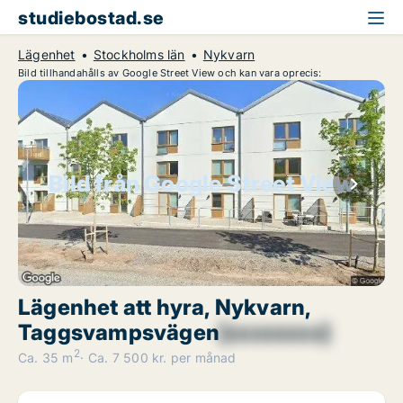
studiebostad.se
Lägenhet
Stockholms län
Nykvarn
Bild tillhandahålls av Google Street View och kan vara oprecis:
Bild från Google Street View
Lägenhet att hyra, Nykvarn,
Taggsvampsvägen
[xxxxxxxx]
2
Ca. 35 m
Ca. 7 500 kr. per månad