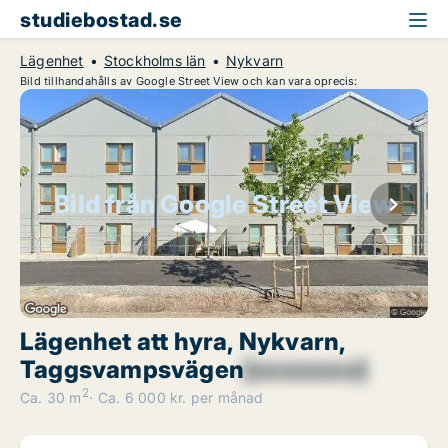
studiebostad.se
Lägenhet
Stockholms län
Nykvarn
Bild tillhandahålls av Google Street View och kan vara oprecis:
Bild från Google Street View
Lägenhet att hyra, Nykvarn,
Taggsvampsvägen
[xxxxxxxx]
2
Ca. 30 m
Ca. 6 000 kr. per månad