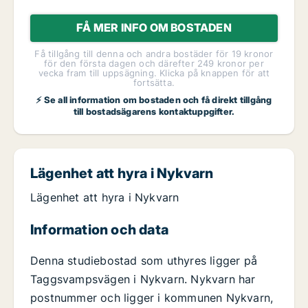
FÅ MER INFO OM BOSTADEN
Få tillgång till denna och andra bostäder för 19 kronor
för den första dagen och därefter 249 kronor per
vecka fram till uppsägning. Klicka på knappen för att
fortsätta.
⚡ Se all information om bostaden och få direkt tillgång
till bostadsägarens kontaktuppgifter.
Lägenhet att hyra i Nykvarn
Lägenhet att hyra i Nykvarn
Information och data
Denna studiebostad som uthyres ligger på
Taggsvampsvägen i Nykvarn. Nykvarn har
postnummer och ligger i kommunen Nykvarn,