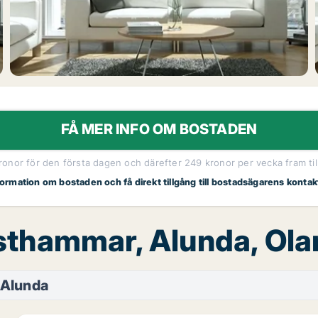
FÅ MER INFO OM BOSTADEN
kronor för den första dagen och därefter 249 kronor per vecka fram til
nformation om bostaden och få direkt tillgång till bostadsägarens kontak
Östhammar, Alunda, Ol
 Alunda