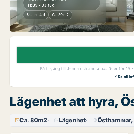
SENAST UPPDATERAD
11:35 • 03 aug.
Skapad 4 d
Ca. 80 m2
Få tillgång till denna och andra bostäder för 19 
⚡ Se all i
Lägenhet att hyra, 
Ca. 80m2
Lägenhet
Östhammar,