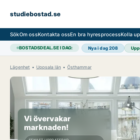
studiebostad.se
Sök
Om oss
Kontakta oss
En bra hyresprocess
Kolla u
BOSTADSDEAL.SE I DAG:
Nya i dag
208
Upp
Lägenhet
Uppsala län
Östhammar
Vi övervakar
marknaden!