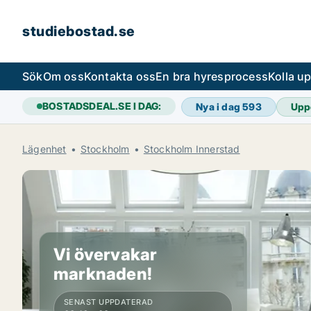
studiebostad.se
Sök
Om oss
Kontakta oss
En bra hyresprocess
Kolla u
BOSTADSDEAL.SE I DAG:
Nya i dag
593
Upp
Lägenhet
Stockholm
Stockholm Innerstad
Vi övervakar
marknaden!
SENAST UPPDATERAD