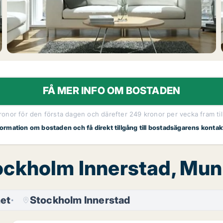
FÅ MER INFO OM BOSTADEN
kronor för den första dagen och därefter 249 kronor per vecka fram til
nformation om bostaden och få direkt tillgång till bostadsägarens kontak
tockholm Innerstad, Mu
et
Stockholm Innerstad