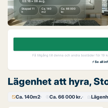
03:16 • 08 aug.
Skapad 11
Ca. 140
Ca. 66 000
h
m2
kr.
Få tillgång till denna och andra bostäder för 19 
⚡ Se all i
Lägenhet att hyra, S
Ca. 140m2
Ca. 66 000 kr.
Lägenh