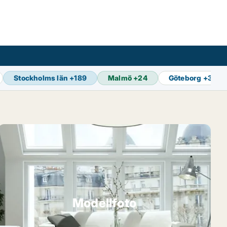
Stockholms län
+
189
Malmö
+
24
Göteborg
+
33
Modellfoto