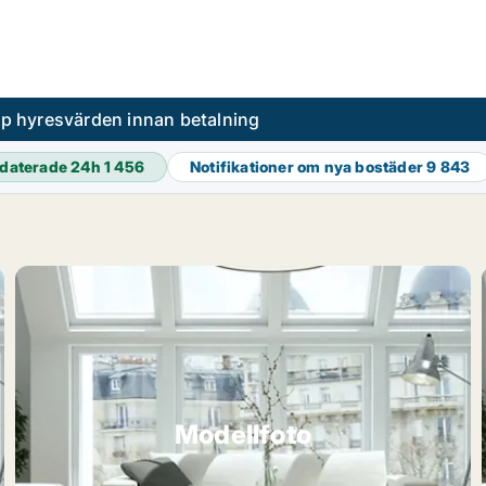
pp hyresvärden innan betalning
daterade 24h
1 456
Notifikationer om nya bostäder
9 843
Modellfoto