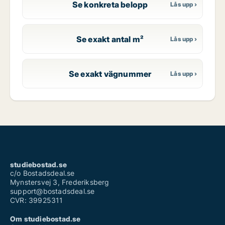
Se konkreta belopp
Se exakt antal m²
Se exakt vägnummer
studiebostad.se
c/o Bostadsdeal.se
Mynstersvej 3, Frederiksberg
support@bostadsdeal.se
CVR: 39925311
Om studiebostad.se