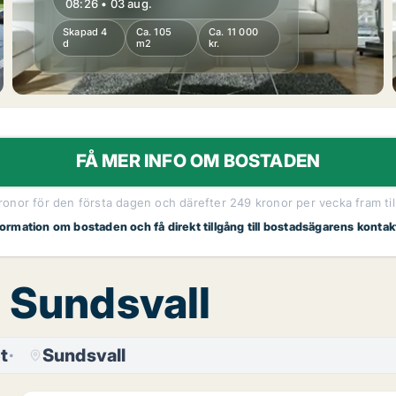
08:26 • 03 aug.
Skapad 4
Ca. 105
Ca. 11 000
d
m2
kr.
FÅ MER INFO OM BOSTADEN
kronor för den första dagen och därefter 249 kronor per vecka fram til
nformation om bostaden och få direkt tillgång till bostadsägarens kontak
, Sundsvall
t
Sundsvall