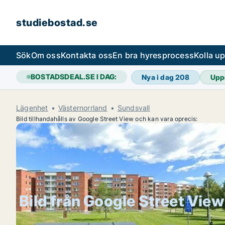
studiebostad.se
Sök
Om oss
Kontakta oss
En bra hyresprocess
Kolla u
BOSTADSDEAL.SE I DAG:
Nya i dag
208
Upp
Lägenhet
Västernorrland
Sundsvall
Bild tillhandahålls av Google Street View och kan vara oprecis:
Bild från Google Street View