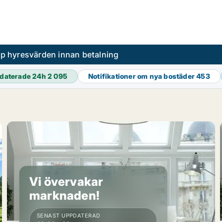
pp hyresvärden innan betalning
daterade 24h
2 095
Notifikationer om nya bostäder
453
Vi övervakar
marknaden!
SENAST UPPDATERAD