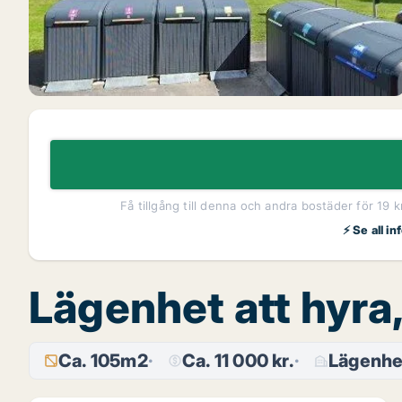
Få tillgång till denna och andra bostäder för 19 
⚡ Se all i
Lägenhet att hyra
Ca. 105m2
Ca. 11 000 kr.
Lägenhe