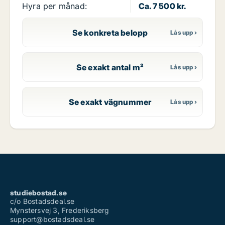
Hyra per månad:
Ca. 7 500 kr.
Se konkreta belopp
Se exakt antal m²
Se exakt vägnummer
studiebostad.se
c/o Bostadsdeal.se
Mynstersvej 3, Frederiksberg
support@bostadsdeal.se