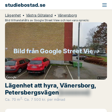
studiebostad.se
Lägenhet
Västra Götaland
Vänersborg
Bild tillhandahålls av Google Street View och kan vara oprecis:
Bild från Google Street View
Lägenhet att hyra, Vänersborg,
Petersbergsvägen
[xxxxxxxx]
2
Ca. 70 m
Ca. 7 500 kr. per månad