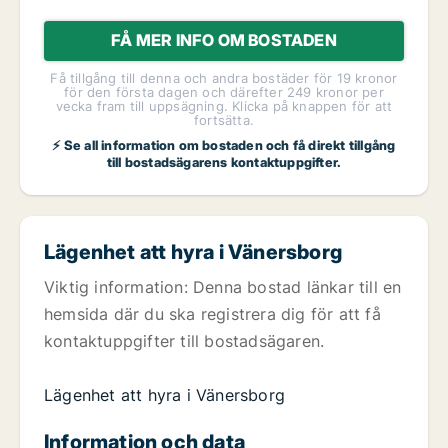
FÅ MER INFO OM BOSTADEN
Få tillgång till denna och andra bostäder för 19 kronor
för den första dagen och därefter 249 kronor per
vecka fram till uppsägning. Klicka på knappen för att
fortsätta.
⚡ Se all information om bostaden och få direkt tillgång
till bostadsägarens kontaktuppgifter.
Lägenhet att hyra i Vänersborg
Viktig information: Denna bostad länkar till en
hemsida där du ska registrera dig för att få
kontaktuppgifter till bostadsägaren.
Lägenhet att hyra i Vänersborg
Information och data