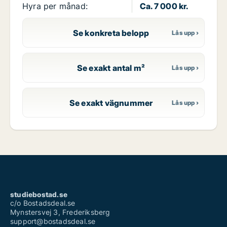
Hyra per månad:
Ca. 7 000 kr.
Se konkreta belopp
Se exakt antal m²
Se exakt vägnummer
studiebostad.se
c/o Bostadsdeal.se
Mynstersvej 3, Frederiksberg
support@bostadsdeal.se