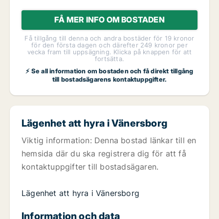
FÅ MER INFO OM BOSTADEN
Få tillgång till denna och andra bostäder för 19 kronor
för den första dagen och därefter 249 kronor per
vecka fram till uppsägning. Klicka på knappen för att
fortsätta.
⚡ Se all information om bostaden och få direkt tillgång
till bostadsägarens kontaktuppgifter.
Lägenhet att hyra i Vänersborg
Viktig information: Denna bostad länkar till en
hemsida där du ska registrera dig för att få
kontaktuppgifter till bostadsägaren.
Lägenhet att hyra i Vänersborg
Information och data