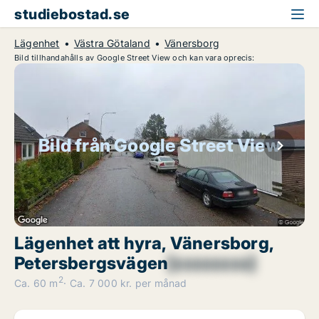
studiebostad.se
Lägenhet
Västra Götaland
Vänersborg
Bild tillhandahålls av Google Street View och kan vara oprecis:
Bild från Google Street View
Lägenhet att hyra, Vänersborg,
Petersbergsvägen
[xxxxxxxx]
2
Ca. 60 m
Ca. 7 000 kr. per månad