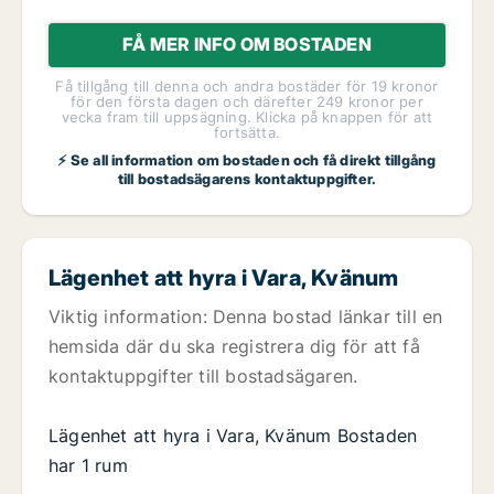
FÅ MER INFO OM BOSTADEN
Få tillgång till denna och andra bostäder för 19 kronor
för den första dagen och därefter 249 kronor per
vecka fram till uppsägning. Klicka på knappen för att
fortsätta.
⚡ Se all information om bostaden och få direkt tillgång
till bostadsägarens kontaktuppgifter.
Lägenhet att hyra i Vara, Kvänum
Viktig information: Denna bostad länkar till en
hemsida där du ska registrera dig för att få
kontaktuppgifter till bostadsägaren.
Lägenhet att hyra i Vara, Kvänum Bostaden
har 1 rum