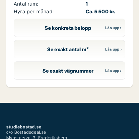
Antal rum:
1
Hyra per månad:
Ca. 5 500 kr.
Se konkreta belopp
Se exakt antal m²
Se exakt vägnummer
studiebostad.se
c/o Bostadsdeal.se
Mynstersvej 3, Frederiksberg