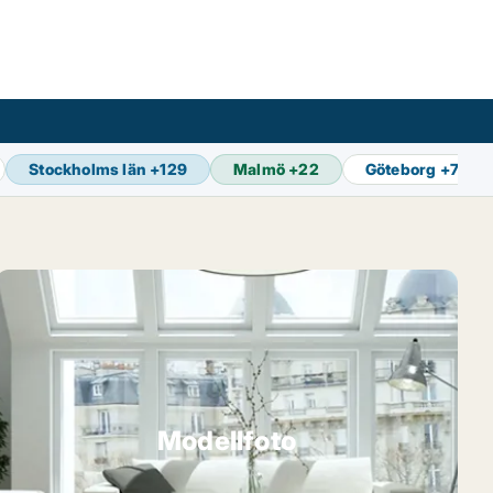
Stockholms län
+
129
Malmö
+
22
Göteborg
+
73
Modellfoto