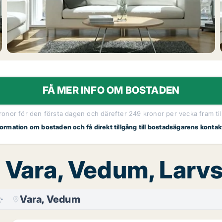
FÅ MER INFO OM BOSTADEN
kronor för den första dagen och därefter 249 kronor per vecka fram til
nformation om bostaden och få direkt tillgång till bostadsägarens kontak
, Vara, Vedum, Lar
t
Vara, Vedum