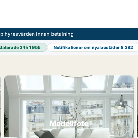
pp hyresvärden innan betalning
daterade 24h
1 955
Notifikationer om nya bostäder
8 282
Modellfoto