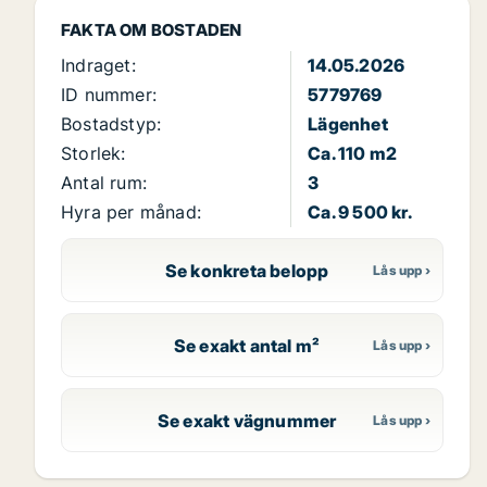
FAKTA OM BOSTADEN
Indraget:
14.05.2026
ID nummer:
5779769
Bostadstyp:
Lägenhet
Storlek:
Ca. 110 m2
Antal rum:
3
Hyra per månad:
Ca. 9 500 kr.
Se konkreta belopp
Se exakt antal m²
Se exakt vägnummer