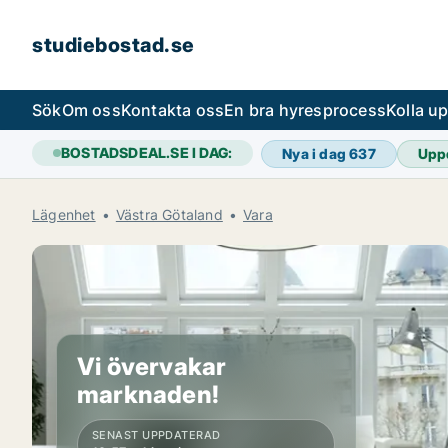
studiebostad.se
Sök
Om oss
Kontakta oss
En bra hyresprocess
Kolla u
BOSTADSDEAL.SE I DAG:
Nya i dag
637
Upp
Lägenhet
Västra Götaland
Vara
Vi övervakar
marknaden!
SENAST UPPDATERAD