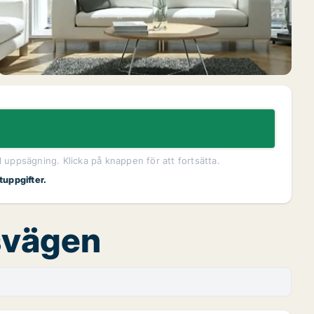
l uppsägning. Klicka på knappen för att fortsätta.
tuppgifter.
vsvägen