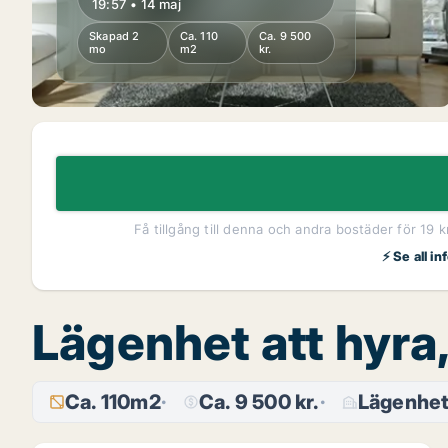
19:57 • 14 maj
Skapad 2
Ca. 110
Ca. 9 500
mo
m2
kr.
Få tillgång till denna och andra bostäder för 19 
⚡ Se all i
Lägenhet att hyra
Ca. 110m2
Ca. 9 500 kr.
Lägenhe