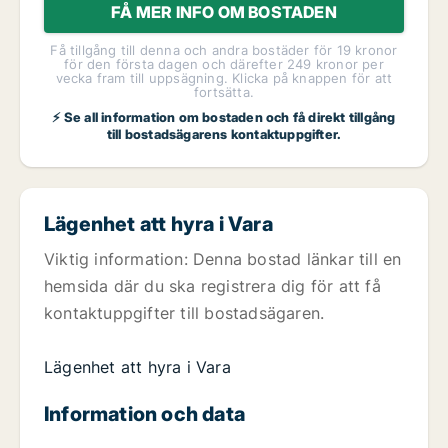
FÅ MER INFO OM BOSTADEN
Få tillgång till denna och andra bostäder för 19 kronor
för den första dagen och därefter 249 kronor per
vecka fram till uppsägning. Klicka på knappen för att
fortsätta.
⚡ Se all information om bostaden och få direkt tillgång
till bostadsägarens kontaktuppgifter.
Lägenhet att hyra i Vara
Viktig information: Denna bostad länkar till en
hemsida där du ska registrera dig för att få
kontaktuppgifter till bostadsägaren.
Lägenhet att hyra i Vara
Information och data