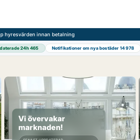
pp hyresvärden innan betalning
daterade 24h
465
Notifikationer om nya bostäder
14 978
Vi övervakar
marknaden!