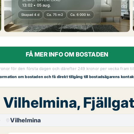
SENAST UPPDATERAD
13:02 • 05 aug.
Skapad 4 d
Ca. 75 m2
Ca. 6 000 kr.
FÅ MER INFO OM BOSTADEN
kronor för den första dagen och därefter 249 kronor per vecka fram til
nformation om bostaden och få direkt tillgång till bostadsägarens kontak
 Vilhelmina, Fjällga
Vilhelmina