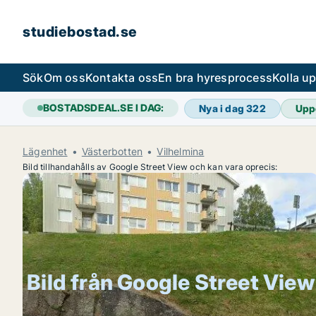
studiebostad.se
Sök
Om oss
Kontakta oss
En bra hyresprocess
Kolla u
BOSTADSDEAL.SE I DAG:
Nya i dag
322
Upp
Lägenhet
Västerbotten
Vilhelmina
Bild tillhandahålls av Google Street View och kan vara oprecis:
Bild från Google Street View