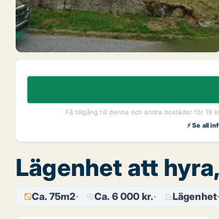
Få tillgång till denna och andra bostäder för 19 
⚡ Se all i
Lägenhet att hyra,
Ca. 75m2
Ca. 6 000 kr.
Lägenhet