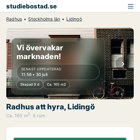
studiebostad.se
Radhus
Stockholms län
Lidingö
Vi övervakar
marknaden!
SENAST UPPDATERAD
11:56 • 30 juli
Skapad 9 d
Ca. 165 m2
Radhus att hyra, Lidingö
2
Ca. 165 m
5 rum