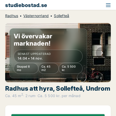
studiebostad.se
Radhus
Västernorrland
Sollefteå
Vi övervakar
marknaden!
SENAST UPPDATERAD
14:04 • 14 nov.
Skapad 8
Ca. 45
Ca. 5 500
mo
m2
kr.
Radhus att hyra, Sollefteå, Undrom
2
Ca. 45 m
2 rum
Ca. 5 500 kr. per månad