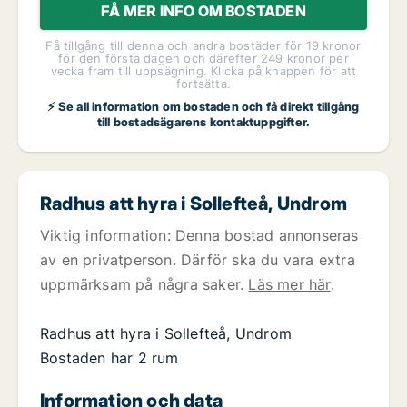
FÅ MER INFO OM BOSTADEN
Få tillgång till denna och andra bostäder för 19 kronor
för den första dagen och därefter 249 kronor per
vecka fram till uppsägning. Klicka på knappen för att
fortsätta.
⚡ Se all information om bostaden och få direkt tillgång
till bostadsägarens kontaktuppgifter.
Radhus att hyra i Sollefteå, Undrom
Viktig information: Denna bostad annonseras
av en privatperson. Därför ska du vara extra
uppmärksam på några saker.
Läs mer här
.
Radhus att hyra i Sollefteå, Undrom
Bostaden har 2 rum
Information och data