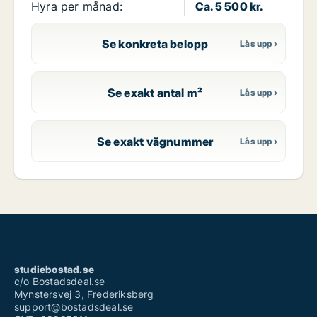
Hyra per månad:
Ca. 5 500 kr.
Se konkreta belopp
Se exakt antal m²
Se exakt vägnummer
studiebostad.se
c/o Bostadsdeal.se
Mynstersvej 3, Frederiksberg
support@bostadsdeal.se