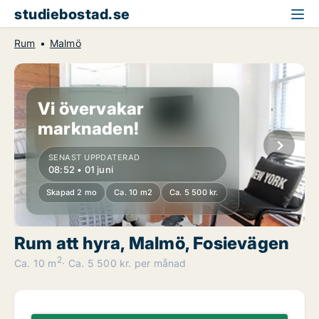
studiebostad.se
Rum
Malmö
Vi övervakar
marknaden!
SENAST UPPDATERAD
08:52 • 01 juni
Skapad 2 mo
Ca. 10 m2
Ca. 5 500 kr.
Rum att hyra, Malmö, Fosievägen
2
Ca. 10 m
Ca. 5 500 kr. per månad