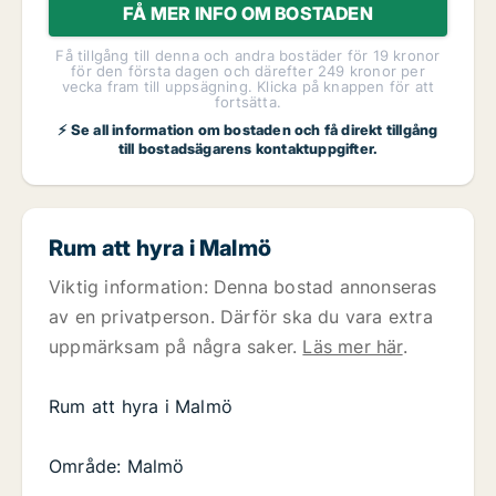
FÅ MER INFO OM BOSTADEN
Få tillgång till denna och andra bostäder för 19 kronor
för den första dagen och därefter 249 kronor per
vecka fram till uppsägning. Klicka på knappen för att
fortsätta.
⚡ Se all information om bostaden och få direkt tillgång
till bostadsägarens kontaktuppgifter.
Rum att hyra i Malmö
Viktig information: Denna bostad annonseras
av en privatperson. Därför ska du vara extra
uppmärksam på några saker.
Läs mer här
.
Rum att hyra i Malmö
Område: Malmö