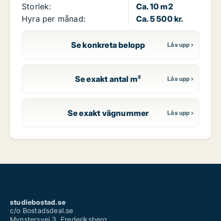
Storlek:
Ca. 10 m2
Hyra per månad:
Ca. 5 500 kr.
Se konkreta belopp
Se exakt antal m²
Se exakt vägnummer
studiebostad.se
c/o Bostadsdeal.se
Mynstersvej 3, Frederiksberg