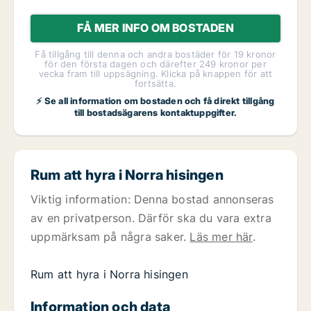
FÅ MER INFO OM BOSTADEN
Få tillgång till denna och andra bostäder för 19 kronor
för den första dagen och därefter 249 kronor per
vecka fram till uppsägning. Klicka på knappen för att
fortsätta.
⚡ Se all information om bostaden och få direkt tillgång
till bostadsägarens kontaktuppgifter.
Rum att hyra i Norra hisingen
Viktig information: Denna bostad annonseras
av en privatperson. Därför ska du vara extra
uppmärksam på några saker.
Läs mer här
.
Rum att hyra i Norra hisingen
Information och data