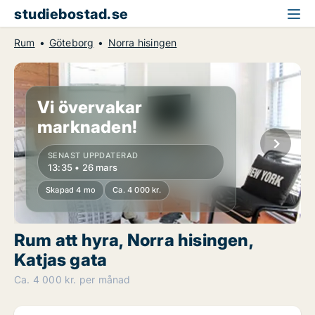
studiebostad.se
Rum
Göteborg
Norra hisingen
Vi övervakar
marknaden!
SENAST UPPDATERAD
13:35 • 26 mars
Skapad 4 mo
Ca. 4 000 kr.
Rum att hyra, Norra hisingen,
Katjas gata
Ca. 4 000 kr. per månad