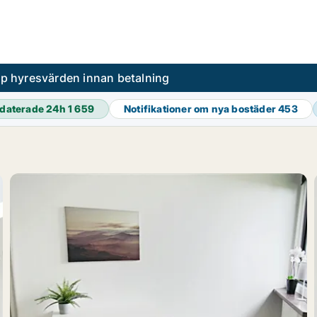
pp hyresvärden innan betalning
daterade 24h
1 659
Notifikationer om nya bostäder
453