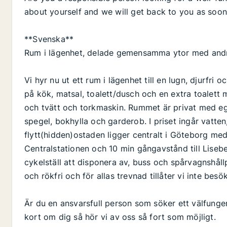
about yourself and we will get back to you as soon
**Svenska**
Rum i lägenhet, delade gemensamma ytor med and
Vi hyr nu ut ett rum i lägenhet till en lugn, djurfri
på kök, matsal, toalett/dusch och en extra toalett 
och tvätt och torkmaskin. Rummet är privat med eg
spegel, bokhylla och garderob. I priset ingår vatten,
flytt(hidden)ostaden ligger centralt i Göteborg med 
Centralstationen och 10 min gångavstånd till Lise
cykelställ att disponera av, buss och spårvagnshållp
och rökfri och för allas trevnad tillåter vi inte besö
Är du en ansvarsfull person som söker ett välfunge
kort om dig så hör vi av oss så fort som möjligt.