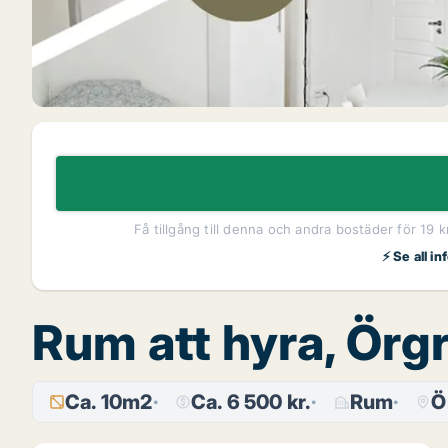
Få tillgång till denna och andra bostäder för 19 
⚡ Se all i
Rum att hyra, Örg
Ca. 10m2
Ca. 6 500 kr.
Rum
Ö