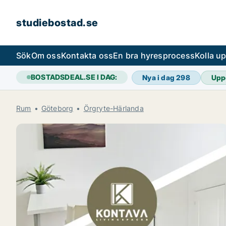
studiebostad.se
Sök
Om oss
Kontakta oss
En bra hyresprocess
Kolla u
BOSTADSDEAL.SE I DAG:
Nya i dag
298
Upp
Rum
Göteborg
Örgryte-Härlanda