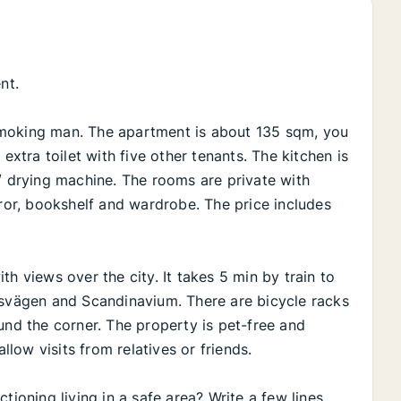
nt.
smoking man. The apartment is about 135 sqm, you
extra toilet with five other tenants. The kitchen is
 / drying machine. The rooms are private with
rror, bookshelf and wardrobe. The price includes
h views over the city. It takes 5 min by train to
rsvägen and Scandinavium. There are bicycle racks
und the corner. The property is pet-free and
ow visits from relatives or friends.
tioning living in a safe area? Write a few lines