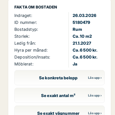
FAKTA OM BOSTADEN
Indraget:
26.03.2026
ID nummer:
5180479
Bostadstyp:
Rum
Storlek:
Ca. 10 m2
Ledig från:
21.1.2027
Hyra per månad:
Ca. 6 500 kr.
Deposition/Insats:
Ca. 6 500 kr.
Möblerat:
Ja
Se konkreta belopp
Se exakt antal m²
Se exakt vägnummer