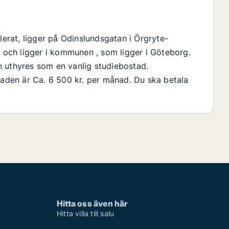
rat, ligger på Odinslundsgatan i Örgryte-
och ligger i kommunen , som ligger i Göteborg.
n uthyres som en vanlig studiebostad.
taden är Ca. 6 500 kr. per månad. Du ska betala
Hitta oss även här
Hitta villa till salu