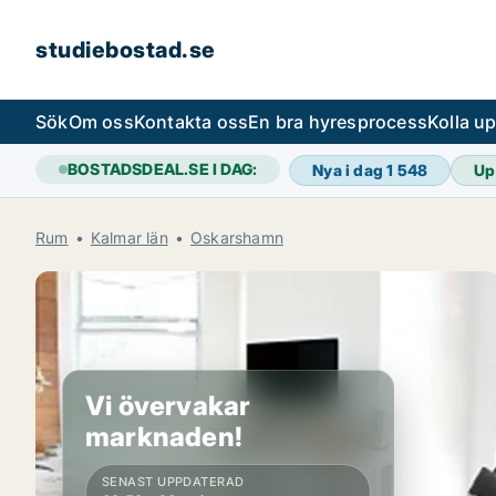
studiebostad.se
Sök
Om oss
Kontakta oss
En bra hyresprocess
Kolla u
BOSTADSDEAL.SE I DAG:
Nya i dag
1 548
Up
Rum
Kalmar län
Oskarshamn
Vi övervakar
marknaden!
SENAST UPPDATERAD