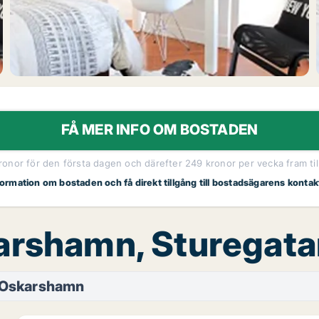
FÅ MER INFO OM BOSTADEN
kronor för den första dagen och därefter 249 kronor per vecka fram til
nformation om bostaden och få direkt tillgång till bostadsägarens kontak
karshamn, Sturegat
Oskarshamn