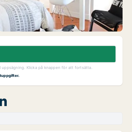
l uppsägning. Klicka på knappen för att fortsätta.
tuppgifter.
an