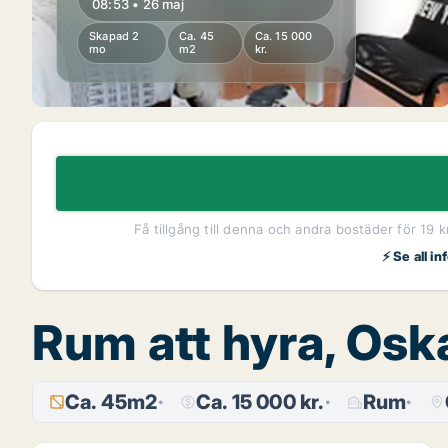
08:53 • 26 maj
Skapad 2
Ca. 45
Ca. 15 000
mo
m2
kr.
Få tillgång till denna och andra bostäder för 19 
⚡ Se all i
Rum att hyra, Os
Ca. 45m2
Ca. 15 000 kr.
Rum