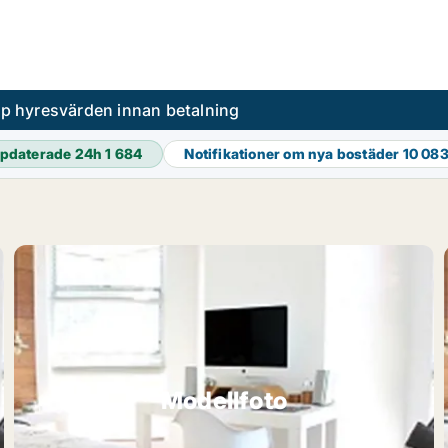
pp hyresvärden innan betalning
pdaterade 24h
1 684
Notifikationer om nya bostäder
10 08
Modellfoto