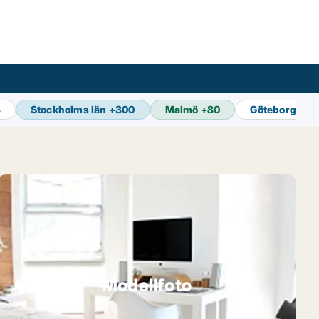
3
Stockholms län
+
300
Malmö
+
80
Göteborg
+
89
Modellfoto