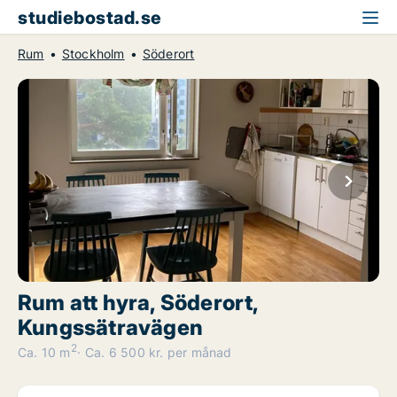
studiebostad.se
Rum
Stockholm
Söderort
Rum att hyra, Söderort,
Kungssätravägen
2
Ca. 10 m
Ca. 6 500 kr. per månad