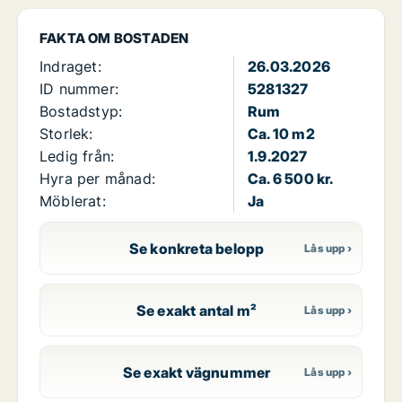
FAKTA OM BOSTADEN
Indraget:
26.03.2026
ID nummer:
5281327
Bostadstyp:
Rum
Storlek:
Ca. 10 m2
Ledig från:
1.9.2027
Hyra per månad:
Ca. 6 500 kr.
Möblerat:
Ja
Se konkreta belopp
Se exakt antal m²
Se exakt vägnummer