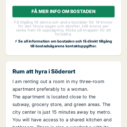
FÅ MER INFO OM BOSTADEN
Få tillgång till denna och andra bostäder för 19 kronor
för den första dagen och därefter 249 kronor per
vecka fram till uppsägning. Klicka på knappen för att
fortsätta.
⚡ Se all information om bostaden och få direkt tillgång
till bostadsägarens kontaktuppgifter.
Rum att hyra i Söderort
I am renting out a room in my three-room
apartment preferably to a woman.
The apartment is located close to the
subway, grocery store, and green areas. The
city center is just 15 minutes away by metro.
You will have access to a shared kitchen and