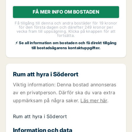
FÅ MER INFO OM BOSTADEN
Få tillgång till denna och andra bostäder för 19 kronor
för den första dagen och därefter 249 kronor per
vecka fram till uppsägning. Klicka på knappen för att
fortsätta.
⚡ Se all information om bostaden och få direkt tillgång
till bostadsägarens kontaktuppgifter.
Rum att hyra i Söderort
Viktig information: Denna bostad annonseras
av en privatperson. Därför ska du vara extra
uppmärksam på några saker.
Läs mer här
.
Rum att hyra i Söderort
Information och data