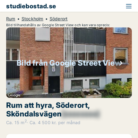
studiebostad.se
Rum
Stockholm
Söderort
Bild tillhandahålls av Google Street View och kan vara oprecis:
Bild från Google Street View
Rum att hyra, Söderort,
Sköndalsvägen
[xxxxxxxx]
2
Ca. 15 m
Ca. 4 500 kr. per månad