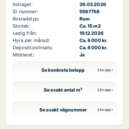
Indraget:
26.03.2026
ID nummer:
5567758
Bostadstyp:
Rum
Storlek:
Ca. 15 m2
Ledig från:
19.12.2026
Hyra per månad:
Ca. 6 000 kr.
Deposition/Insats:
Ca. 6 000 kr.
Möblerat:
Ja
Se konkreta belopp
Se exakt antal m²
Se exakt vägnummer