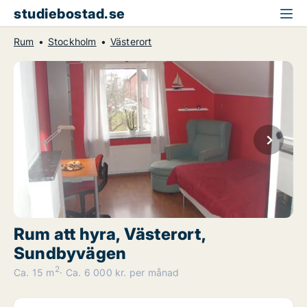
studiebostad.se
Rum
Stockholm
Västerort
Rum att hyra, Västerort,
Sundbyvägen
2
Ca. 15 m
Ca. 6 000 kr. per månad