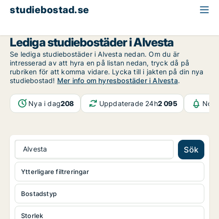
studiebostad.se
Kronoberg
Alvesta
Lediga studiebostäder i Alvesta
Se lediga studiebostäder i Alvesta nedan. Om du är
intresserad av att hyra en på listan nedan, tryck då på
rubriken för att komma vidare. Lycka till i jakten på din nya
studiebostad!
Mer info om hyresbostäder i Alvesta
.
Nya i dag
208
Uppdaterade 24h
2 095
Noti
Alvesta
Sök
Ytterligare filtreringar
Bostadstyp
Storlek