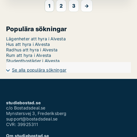
1
2
3
→
Populära sökningar
Lägenheter att hyra i Alvesta
Hus att hyra i Alvesta
Radhus att hyra i Alvesta
Rum att hyra i Alvesta
Studentbostäder i Alvesta
Se alla populära sökningar
studiebostad.se
c/o Bostadsdeal.se
Mynstersvej 3, Frederiksberg
support@bostadsdeal.se
CVR: 39925311
Om studiebostad.se