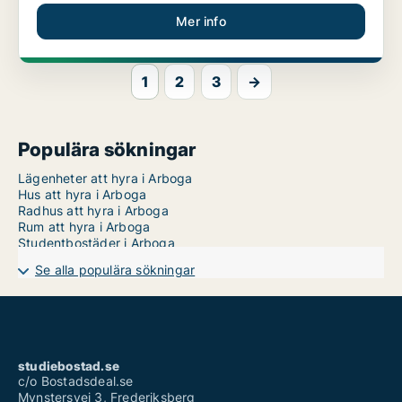
Mer info
1
2
3
→
Populära sökningar
Lägenheter att hyra i Arboga
Hus att hyra i Arboga
Radhus att hyra i Arboga
Rum att hyra i Arboga
Studentbostäder i Arboga
Se alla populära sökningar
studiebostad.se
c/o Bostadsdeal.se
Mynstersvej 3, Frederiksberg