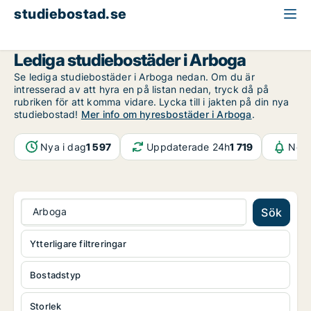
studiebostad.se
Västmanland
Arboga
Lediga studiebostäder i Arboga
Se lediga studiebostäder i Arboga nedan. Om du är
intresserad av att hyra en på listan nedan, tryck då på
rubriken för att komma vidare. Lycka till i jakten på din nya
studiebostad!
Mer info om hyresbostäder i Arboga
.
Nya i dag
1 597
Uppdaterade 24h
1 719
Noti
Arboga
Sök
Ytterligare filtreringar
Bostadstyp
Storlek