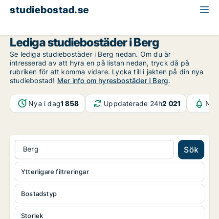
studiebostad.se
Jämtland
Berg
Lediga studiebostäder i Berg
Se lediga studiebostäder i Berg nedan. Om du är
intresserad av att hyra en på listan nedan, tryck då på
rubriken för att komma vidare. Lycka till i jakten på din nya
studiebostad!
Mer info om hyresbostäder i Berg
.
Nya i dag
1 858
Uppdaterade 24h
2 021
Not
Berg
Sök
Ytterligare filtreringar
Bostadstyp
Storlek