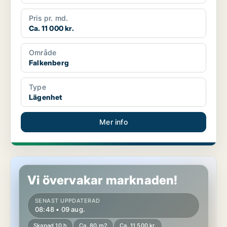
Pris pr. md.
Ca. 11 000 kr.
Område
Falkenberg
Type
Lägenhet
Mer info
Lägenhet i Falkenberg
Vi övervakar marknaden!
SENAST UPPDATERAD
08:48 • 09 aug.
Skapad 10 h
Ca. 80 m2
Ca. 11 500 kr.