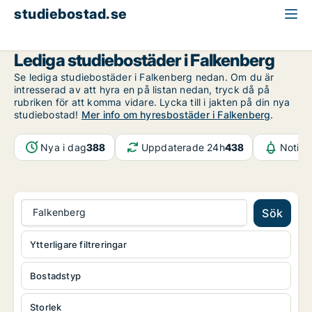
studiebostad.se
Halland
Falkenberg
Lediga studiebostäder i Falkenberg
Se lediga studiebostäder i Falkenberg nedan. Om du är
intresserad av att hyra en på listan nedan, tryck då på
rubriken för att komma vidare. Lycka till i jakten på din nya
studiebostad!
Mer info om hyresbostäder i Falkenberg
.
Nya i dag
388
Uppdaterade 24h
438
Notifi
Falkenberg
Sök
Ytterligare filtreringar
Bostadstyp
Storlek