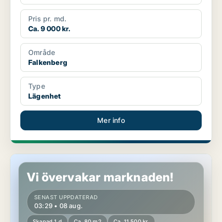
Pris pr. md.
Ca. 9 000 kr.
Område
Falkenberg
Type
Lägenhet
Mer info
Lägenhet i Falkenberg
Vi övervakar marknaden!
SENAST UPPDATERAD
03:29 • 08 aug.
Skapad 1 d
Ca. 80 m2
Ca. 11 500 kr.