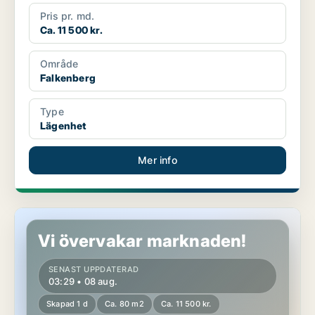
Pris pr. md.
Ca. 11 500 kr.
Område
Falkenberg
Type
Lägenhet
Mer info
Lägenhet i Falkenberg
Vi övervakar marknaden!
SENAST UPPDATERAD
03:29 • 08 aug.
Skapad 1 d
Ca. 80 m2
Ca. 11 500 kr.