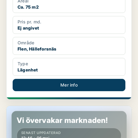
Areal
Ca. 75 m2
Pris pr. md.
Ej angivet
Område
Flen, Hälleforsnäs
Type
Lägenhet
Mer info
Lägenhet i Flen
Vi övervakar marknaden!
SENAST UPPDATERAD