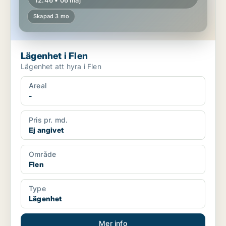
12:46 • 06 maj
Skapad 3 mo
Lägenhet i Flen
Lägenhet att hyra i Flen
Areal
-
Pris pr. md.
Ej angivet
Område
Flen
Type
Lägenhet
Mer info