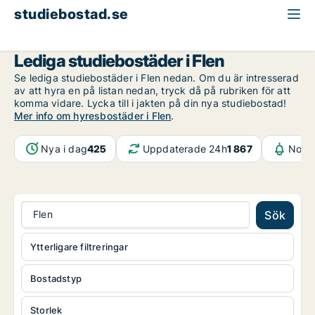
studiebostad.se
Södermanland
Flen
Lediga studiebostäder i Flen
Se lediga studiebostäder i Flen nedan. Om du är intresserad
av att hyra en på listan nedan, tryck då på rubriken för att
komma vidare. Lycka till i jakten på din nya studiebostad!
Mer info om hyresbostäder i Flen
.
Nya i dag
425
Uppdaterade 24h
1 867
Notif
Flen
Sök
Ytterligare filtreringar
Bostadstyp
Storlek