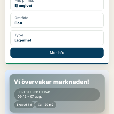
Pris pr. md.
Ej angivet
Område
Flen
Type
Lägenhet
Mer info
Lägenhet i Flen
Vi övervakar marknaden!
SENAST UPPDATERAD
09:12 • 07 aug.
Skapad 1 d
Ca. 120 m2