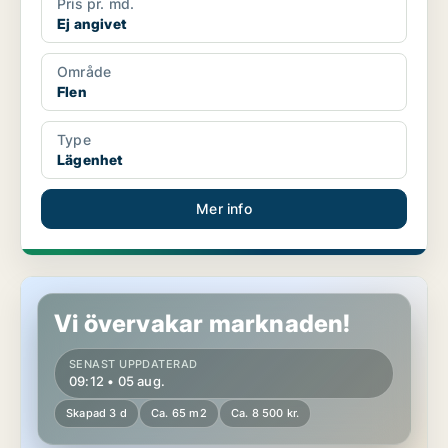
Pris pr. md.
Ej angivet
Område
Flen
Type
Lägenhet
Mer info
Lägenhet i Flen, Malmköping
Vi övervakar marknaden!
SENAST UPPDATERAD
09:12 • 05 aug.
Skapad 3 d
Ca. 65 m2
Ca. 8 500 kr.