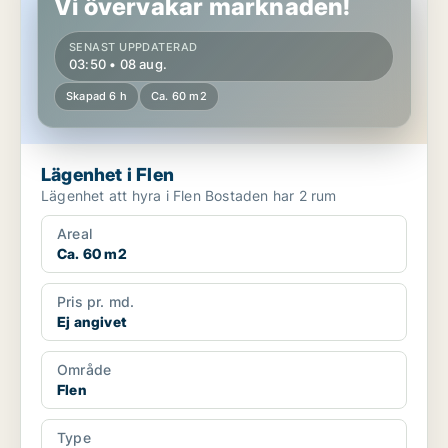
Vi övervakar marknaden!
SENAST UPPDATERAD
03:50 • 08 aug.
Skapad 6 h
Ca. 60 m2
Lägenhet i Flen
Lägenhet att hyra i Flen Bostaden har 2 rum
Areal
Ca. 60 m2
Pris pr. md.
Ej angivet
Område
Flen
Type