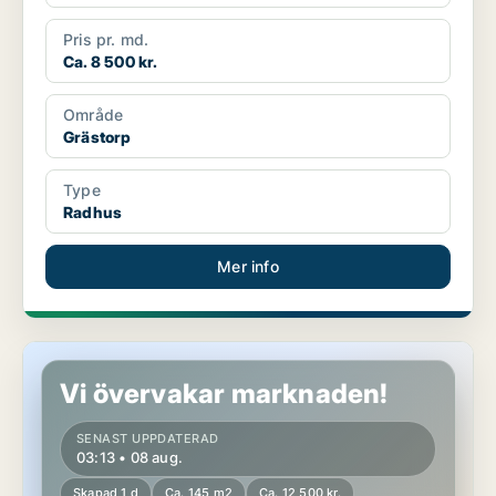
Pris pr. md.
Ca. 8 500 kr.
Område
Grästorp
Type
Radhus
Mer info
Hus i Grästorp, Vara
Vi övervakar marknaden!
SENAST UPPDATERAD
03:13 • 08 aug.
Skapad 1 d
Ca. 145 m2
Ca. 12 500 kr.