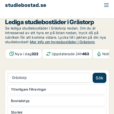
studiebostad.se
Västra Götaland
Grästorp
Lediga studiebostäder i Grästorp
Se lediga studiebostäder i Grästorp nedan. Om du är
intresserad av att hyra en på listan nedan, tryck då på
rubriken för att komma vidare. Lycka till i jakten på din nya
studiebostad!
Mer info om hyresbostäder i Grästorp
.
Nya i dag
322
Uppdaterade 24h
463
Notifi
Grästorp
Sök
Ytterligare filtreringar
Bostadstyp
Storlek