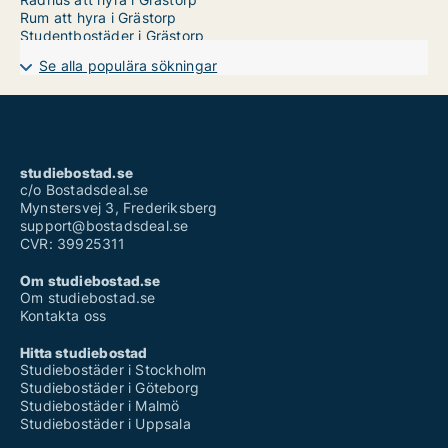
Rum att hyra i Grästorp
Studentbostäder i Grästorp
Se alla populära sökningar
studiebostad.se
c/o Bostadsdeal.se
Mynstersvej 3, Frederiksberg
support@bostadsdeal.se
CVR: 39925311
Om studiebostad.se
Om studiebostad.se
Kontakta oss
Hitta studiebostad
Studiebostäder i Stockholm
Studiebostäder i Göteborg
Studiebostäder i Malmö
Studiebostäder i Uppsala