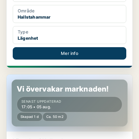
Område
Hallstahammar
Type
Lägenhet
Mer info
Lägenhet i Hallstahammar
Vi övervakar marknaden!
SENAST UPPDATERAD
17:05 • 05 aug.
Skapad 1 d
Ca. 50 m2