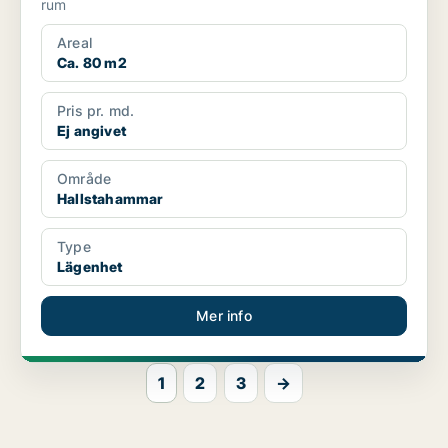
rum
Areal
Ca. 80 m2
Pris pr. md.
Ej angivet
Område
Hallstahammar
Type
Lägenhet
Mer info
1
2
3
→