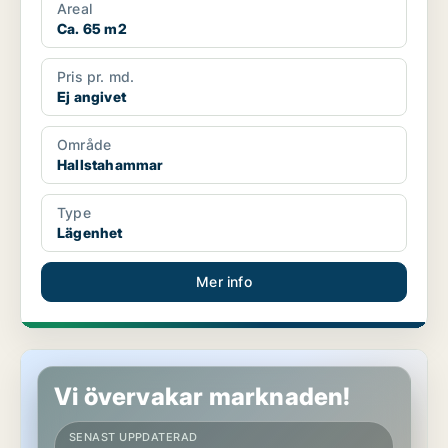
Areal
Ca. 65 m2
Pris pr. md.
Ej angivet
Område
Hallstahammar
Type
Lägenhet
Mer info
Lägenhet i Hallstahammar
Vi övervakar marknaden!
SENAST UPPDATERAD