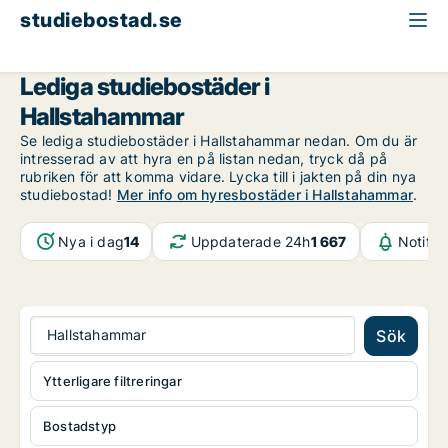
studiebostad.se
Västmanland
Hallstahammar
Lediga studiebostäder i
Hallstahammar
Se lediga studiebostäder i Hallstahammar nedan. Om du är
intresserad av att hyra en på listan nedan, tryck då på
rubriken för att komma vidare. Lycka till i jakten på din nya
studiebostad!
Mer info om hyresbostäder i Hallstahammar
.
Nya i dag
14
Uppdaterade 24h
1 667
Notifik
Hallstahammar
Sök
Ytterligare filtreringar
Bostadstyp