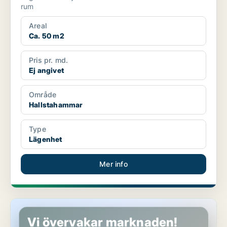
rum
Areal
Ca. 50 m2
Pris pr. md.
Ej angivet
Område
Hallstahammar
Type
Lägenhet
Mer info
Lägenhet i Hallstahammar
Vi övervakar marknaden!