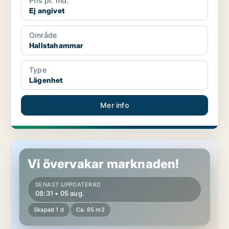
Pris pr. md.
Ej angivet
Område
Hallstahammar
Type
Lägenhet
Mer info
Lägenhet i Hallstahammar
Vi övervakar marknaden!
SENAST UPPDATERAD
08:31 • 05 aug.
Skapad 1 d
Ca. 65 m2