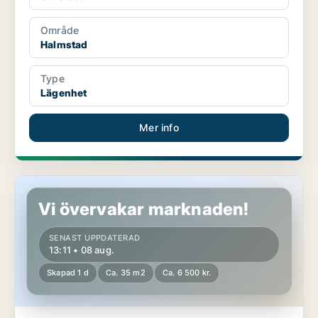
Område
Halmstad
Type
Lägenhet
Mer info
Lägenhet i Halmstad
Vi övervakar marknaden!
SENAST UPPDATERAD
13:11 • 08 aug.
Skapad 1 d
Ca. 35 m2
Ca. 6 500 kr.