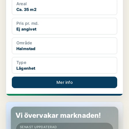
Areal
Ca. 35 m2
Pris pr. md.
Ej angivet
Område
Halmstad
Type
Lägenhet
Mer info
Lägenhet i Halmstad
Vi övervakar marknaden!
SENAST UPPDATERAD