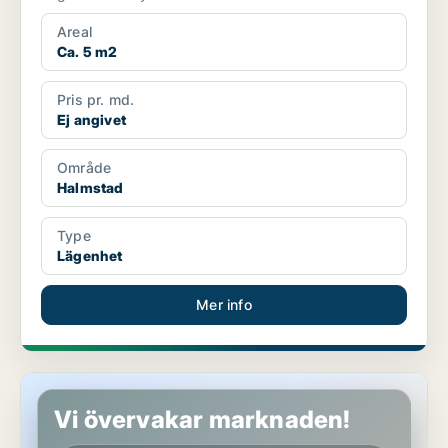
Areal
Ca. 5 m2
Pris pr. md.
Ej angivet
Område
Halmstad
Type
Lägenhet
Mer info
Lägenhet i Halmstad
Vi övervakar marknaden!