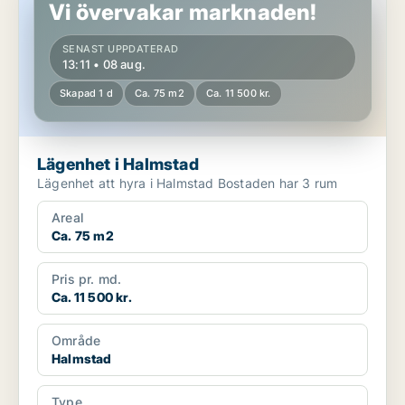
Vi övervakar marknaden!
SENAST UPPDATERAD
13:11 • 08 aug.
Skapad 1 d
Ca. 75 m2
Ca. 11 500 kr.
Lägenhet i Halmstad
Lägenhet att hyra i Halmstad Bostaden har 3 rum
Areal
Ca. 75 m2
Pris pr. md.
Ca. 11 500 kr.
Område
Halmstad
Type