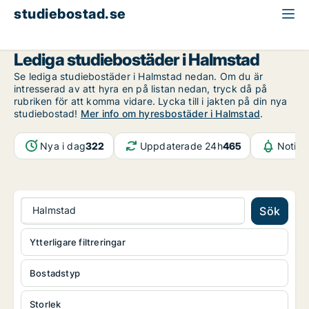
studiebostad.se
Halland
Halmstad
Lediga studiebostäder i Halmstad
Se lediga studiebostäder i Halmstad nedan. Om du är
intresserad av att hyra en på listan nedan, tryck då på
rubriken för att komma vidare. Lycka till i jakten på din nya
studiebostad!
Mer info om hyresbostäder i Halmstad
.
Nya i dag
322
Uppdaterade 24h
465
Notifi
Halmstad
Sök
Ytterligare filtreringar
Bostadstyp
Storlek