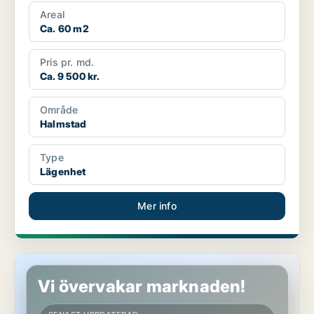
Areal
Ca. 60 m2
Pris pr. md.
Ca. 9 500 kr.
Område
Halmstad
Type
Lägenhet
Mer info
Lägenhet i Halmstad
Vi övervakar marknaden!