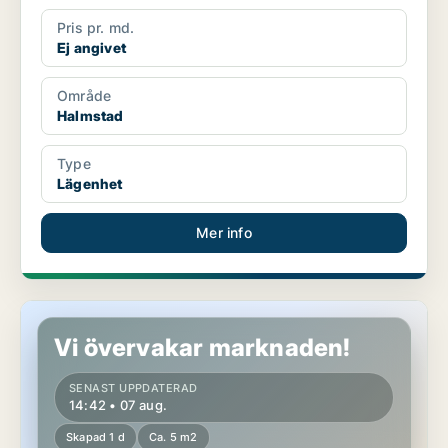
Pris pr. md.
Ej angivet
Område
Halmstad
Type
Lägenhet
Mer info
Lägenhet i Halmstad
Vi övervakar marknaden!
SENAST UPPDATERAD
14:42 • 07 aug.
Skapad 1 d
Ca. 5 m2