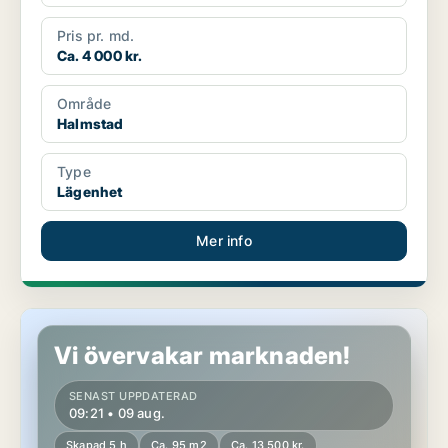
Pris pr. md.
Ca. 4 000 kr.
Område
Halmstad
Type
Lägenhet
Mer info
Lägenhet i Halmstad
Vi övervakar marknaden!
SENAST UPPDATERAD
09:21 • 09 aug.
Skapad 5 h
Ca. 95 m2
Ca. 13 500 kr.