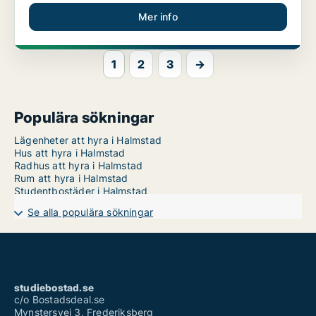
Mer info
1
2
3
→
Populära sökningar
Lägenheter att hyra i Halmstad
Hus att hyra i Halmstad
Radhus att hyra i Halmstad
Rum att hyra i Halmstad
Studentbostäder i Halmstad
Se alla populära sökningar
studiebostad.se
c/o Bostadsdeal.se
Mynstersvej 3, Frederiksberg