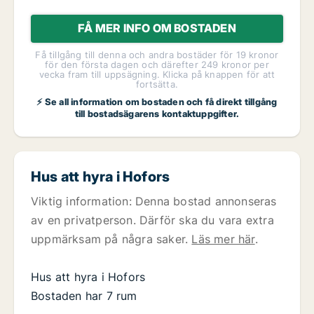
FÅ MER INFO OM BOSTADEN
Få tillgång till denna och andra bostäder för 19 kronor
för den första dagen och därefter 249 kronor per
vecka fram till uppsägning. Klicka på knappen för att
fortsätta.
⚡ Se all information om bostaden och få direkt tillgång
till bostadsägarens kontaktuppgifter.
Hus att hyra i Hofors
Viktig information: Denna bostad annonseras
av en privatperson. Därför ska du vara extra
uppmärksam på några saker.
Läs mer här
.
Hus att hyra i Hofors
Bostaden har 7 rum