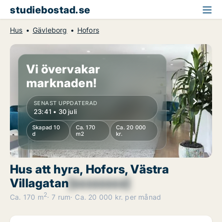
studiebostad.se
Hus
Gävleborg
Hofors
Vi övervakar
marknaden!
SENAST UPPDATERAD
23:41 • 30 juli
Skapad 10
Ca. 170
Ca. 20 000
d
m2
kr.
Hus att hyra, Hofors, Västra
Villagatan
[xxxxxxxx]
2
Ca. 170 m
7 rum
Ca. 20 000 kr. per månad