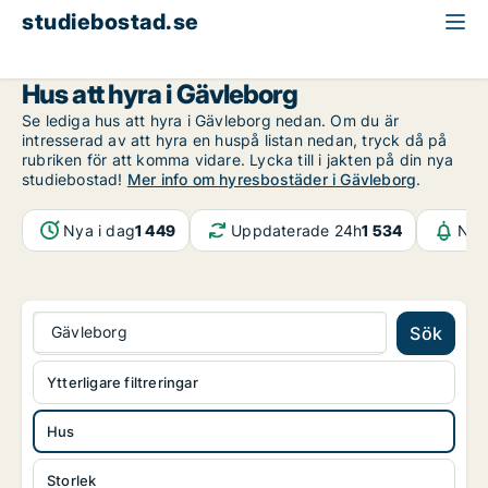
studiebostad.se
Hus att hyra
Gävleborg
Hus att hyra i Gävleborg
Se lediga hus att hyra i Gävleborg nedan. Om du är
intresserad av att hyra en huspå listan nedan, tryck då på
rubriken för att komma vidare. Lycka till i jakten på din nya
studiebostad!
Mer info om hyresbostäder i Gävleborg
.
Nya i dag
1 449
Uppdaterade 24h
1 534
Not
Gävleborg
Sök
Ytterligare filtreringar
Hus
Storlek