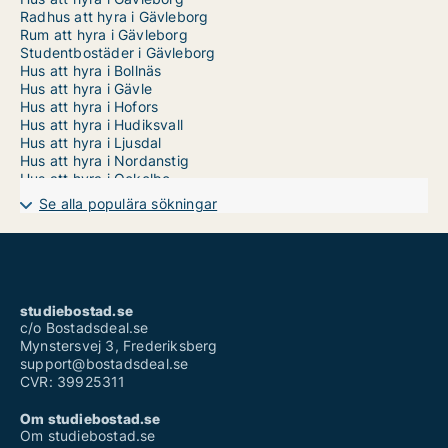
Radhus att hyra i Gävleborg
Rum att hyra i Gävleborg
Studentbostäder i Gävleborg
Hus att hyra i Bollnäs
Hus att hyra i Gävle
Hus att hyra i Hofors
Hus att hyra i Hudiksvall
Hus att hyra i Ljusdal
Hus att hyra i Nordanstig
Hus att hyra i Ockelbo
Hus att hyra i Ovanåker
Se alla populära sökningar
Hus att hyra i Sandviken
Hus att hyra i Söderhamn
studiebostad.se
c/o Bostadsdeal.se
Mynstersvej 3, Frederiksberg
support@bostadsdeal.se
CVR: 39925311
Om studiebostad.se
Om studiebostad.se