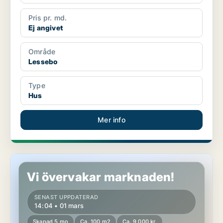
Pris pr. md.
Ej angivet
Område
Lessebo
Type
Hus
Mer info
Hus i Lessebo
Vi övervakar marknaden!
SENAST UPPDATERAD
14:04 • 01 mars
Skapad 5 mo
Ca. 100 m2
Ca. 9 000 kr.