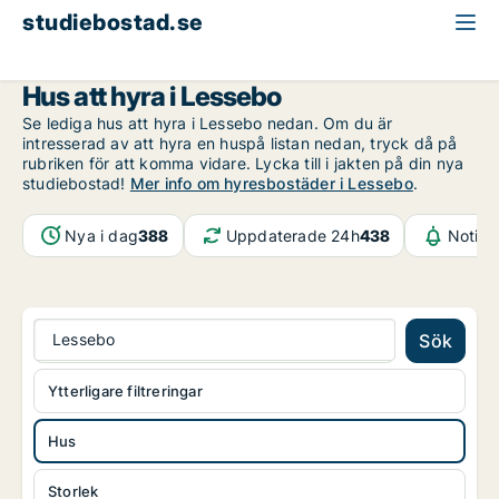
studiebostad.se
Hus att hyra
Kronoberg
Lessebo
Hus att hyra i Lessebo
Se lediga hus att hyra i Lessebo nedan. Om du är
intresserad av att hyra en huspå listan nedan, tryck då på
rubriken för att komma vidare. Lycka till i jakten på din nya
studiebostad!
Mer info om hyresbostäder i Lessebo
.
Nya i dag
388
Uppdaterade 24h
438
Notifi
Lessebo
Sök
Ytterligare filtreringar
Hus
Storlek