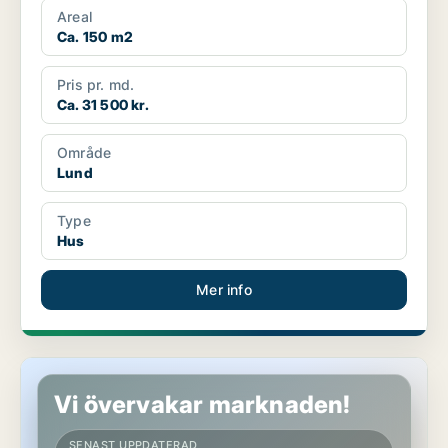
Areal
Ca. 150 m2
Pris pr. md.
Ca. 31 500 kr.
Område
Lund
Type
Hus
Mer info
Hus i Lund
Vi övervakar marknaden!
SENAST UPPDATERAD