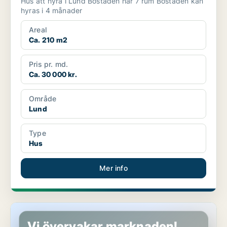
Hus att hyra i Lund Bostaden har 7 rum Bostaden kan
hyras i 4 månader
Areal
Ca. 210 m2
Pris pr. md.
Ca. 30 000 kr.
Område
Lund
Type
Hus
Mer info
Hus i Lund
Vi övervakar marknaden!