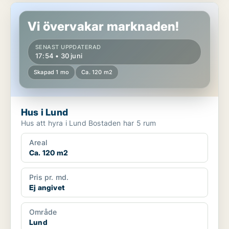
Hus i Lund
Vi övervakar marknaden!
SENAST UPPDATERAD
17:54 • 30 juni
Skapad 1 mo
Ca. 120 m2
Hus i Lund
Hus att hyra i Lund Bostaden har 5 rum
Areal
Ca. 120 m2
Pris pr. md.
Ej angivet
Område
Lund