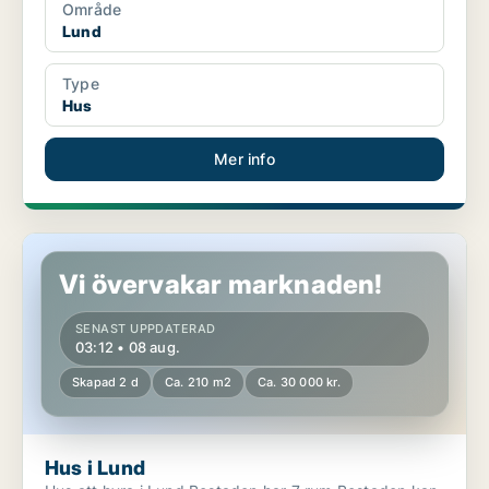
Område
Lund
Type
Hus
Mer info
Hus i Lund
Vi övervakar marknaden!
SENAST UPPDATERAD
03:12 • 08 aug.
Skapad 2 d
Ca. 210 m2
Ca. 30 000 kr.
Hus i Lund