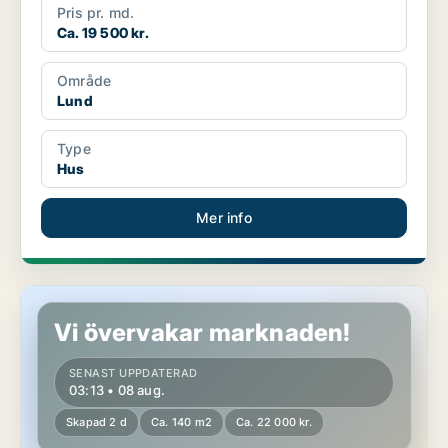
Pris pr. md.
Ca. 19 500 kr.
Område
Lund
Type
Hus
Mer info
Hus i Lund
Vi övervakar marknaden!
SENAST UPPDATERAD
03:13 • 08 aug.
Skapad 2 d
Ca. 140 m2
Ca. 22 000 kr.