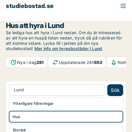
studiebostad.se
Hus att hyra
Skåne
Lund
Hus att hyra i Lund
Se lediga hus att hyra i Lund nedan. Om du är intresserad
av att hyra en huspå listan nedan, tryck då på rubriken för
att komma vidare. Lycka till i jakten på din nya
studiebostad!
Mer info om hyresbostäder i Lund
.
Nya i dag
281
Uppdaterade 24h
553
Notifik
Lund
Sök
Ytterligare filtreringar
Hus
Storlek