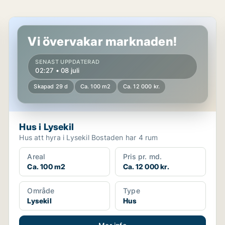
Hus i Lysekil
Vi övervakar marknaden!
SENAST UPPDATERAD
02:27 • 08 juli
Skapad 29 d
Ca. 100 m2
Ca. 12 000 kr.
Hus i Lysekil
Hus att hyra i Lysekil Bostaden har 4 rum
Areal
Pris pr. md.
Ca. 100 m2
Ca. 12 000 kr.
Område
Type
Lysekil
Hus