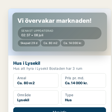
Hus i Lysekil
Vi övervakar marknaden!
SENAST UPPDATERAD
02:37 • 08 juli
Skapad 29 d
Ca. 80 m2
Ca. 14 000 kr.
Hus i Lysekil
Hus att hyra i Lysekil Bostaden har 3 rum
Areal
Pris pr. md.
Ca. 80 m2
Ca. 14 000 kr.
Område
Type
Lysekil
Hus