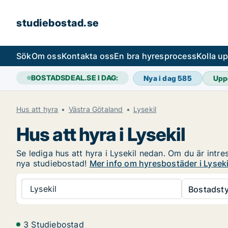
studiebostad.se
Sök
Om oss
Kontakta oss
En bra hyresprocess
Kolla u
BOSTADSDEAL.SE I DAG:
Nya i dag
585
Upp
Hus att hyra
Västra Götaland
Lysekil
Hus att hyra i Lysekil
Se lediga hus att hyra i Lysekil nedan. Om du är intre
nya studiebostad!
Mer info om hyresbostäder i Lyseki
Lysekil
Bostadsty
3 Studiebostad