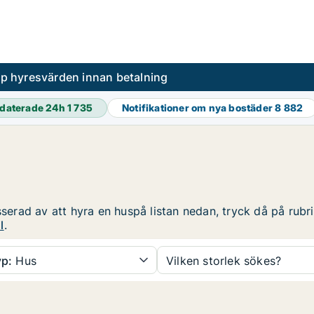
pp hyresvärden innan betalning
daterade 24h
1 735
Notifikationer om nya bostäder
8 882
sserad av att hyra en huspå listan nedan, tryck då på rubri
l
.
p:
Hus
Vilken storlek sökes?