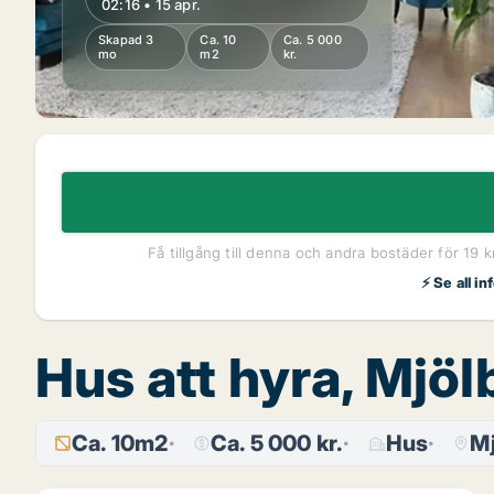
02:16 • 15 apr.
Skapad 3
Ca. 10
Ca. 5 000
mo
m2
kr.
Få tillgång till denna och andra bostäder för 19 
⚡ Se all i
Hus att hyra, Mjö
Ca. 10m2
Ca. 5 000 kr.
Hus
Mj