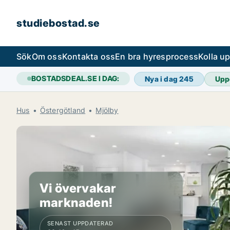
studiebostad.se
Sök
Om oss
Kontakta oss
En bra hyresprocess
Kolla u
BOSTADSDEAL.SE I DAG:
Nya i dag
245
Upp
Hus
Östergötland
Mjölby
Vi övervakar
marknaden!
SENAST UPPDATERAD