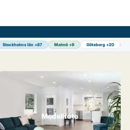
Stockholms län
+
87
Malmö
+
9
Göteborg
+
20
S
Modellfoto