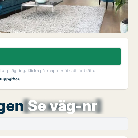
l uppsägning. Klicka på knappen för att fortsätta.
tuppgifter.
ägen
[xxxxxxxx]
Se väg-nr