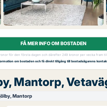
FÅ MER INFO OM BOSTADEN
kronor för den första dagen och därefter 249 kronor per vecka fram til
nformation om bostaden och få direkt tillgång till bostadsägarens kontak
lby, Mantorp, Vetav
ölby, Mantorp