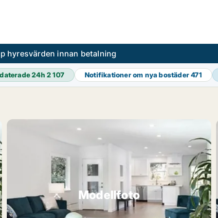
pp hyresvärden innan betalning
daterade 24h
2 107
Notifikationer om nya bostäder
471
Modellfoto