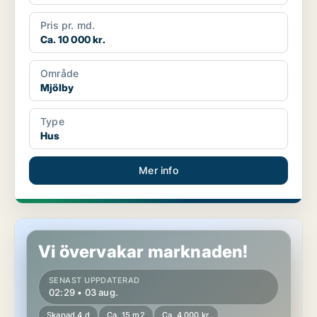
Pris pr. md.
Ca. 10 000 kr.
Område
Mjölby
Type
Hus
Mer info
Hus i Mjölby, Mantorp
Vi övervakar marknaden!
SENAST UPPDATERAD
02:29 • 03 aug.
Skapad 4 d
Ca. 15 m2
Ca. 4 000 kr.