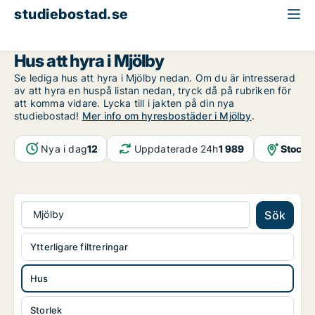
studiebostad.se
Hus att hyra
Östergötland
Mjölby
Hus att hyra i Mjölby
Se lediga hus att hyra i Mjölby nedan. Om du är intresserad
av att hyra en huspå listan nedan, tryck då på rubriken för
att komma vidare. Lycka till i jakten på din nya
studiebostad!
Mer info om hyresbostäder i Mjölby
.
Nya i dag
12
Uppdaterade 24h
1 989
Stockh
Mjölby
Sök
Ytterligare filtreringar
Hus
Storlek