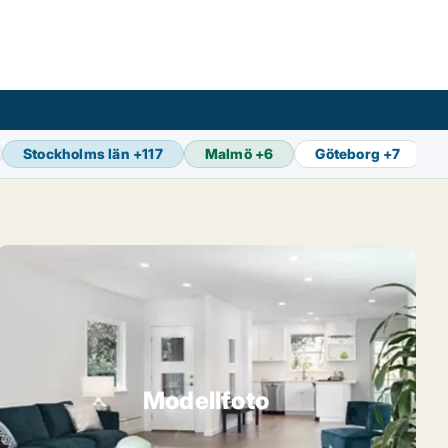
Stockholms län
+
117
Malmö
+
6
Göteborg
+
7
Modellfoto