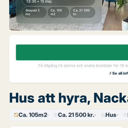
13:35 • 15 maj
Skapad 2
Ca. 105
Ca. 21 500
mo
m2
kr.
Få tillgång till denna och andra bostäder för 19 
⚡ Se all i
Hus att hyra, Nac
Ca. 105m2
Ca. 21 500 kr.
Hus