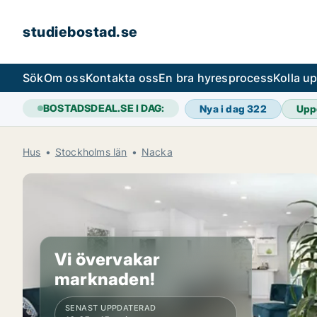
studiebostad.se
Sök
Om oss
Kontakta oss
En bra hyresprocess
Kolla u
BOSTADSDEAL.SE I DAG:
Nya i dag
322
Upp
Hus
Stockholms län
Nacka
Vi övervakar
marknaden!
SENAST UPPDATERAD