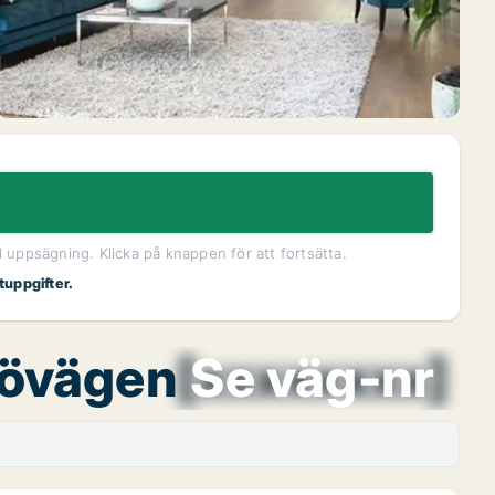
l uppsägning. Klicka på knappen för att fortsätta.
tuppgifter.
gövägen
[xxxxxxxx]
Se väg-nr