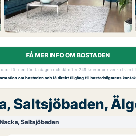
FÅ MER INFO OM BOSTADEN
kronor för den första dagen och därefter 249 kronor per vecka fram til
nformation om bostaden och få direkt tillgång till bostadsägarens kontak
ka, Saltsjöbaden, Äl
Nacka, Saltsjöbaden