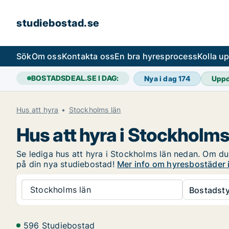
studiebostad.se
Sök
Om oss
Kontakta oss
En bra hyresprocess
Kolla u
BOSTADSDEAL.SE I DAG:
Nya i dag
174
Uppd
Hus att hyra
Stockholms län
Hus att hyra i Stockholms
Se lediga hus att hyra i Stockholms län nedan. Om du ä
på din nya studiebostad!
Mer info om hyresbostäder 
Stockholms län
Bostadsty
596 Studiebostad