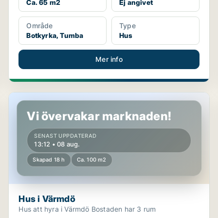
Ca. 65 m2
Ej angivet
Område
Type
Botkyrka, Tumba
Hus
Mer info
Hus i Värmdö
Vi övervakar marknaden!
SENAST UPPDATERAD
13:12 • 08 aug.
Skapad 18 h
Ca. 100 m2
Hus i Värmdö
Hus att hyra i Värmdö Bostaden har 3 rum