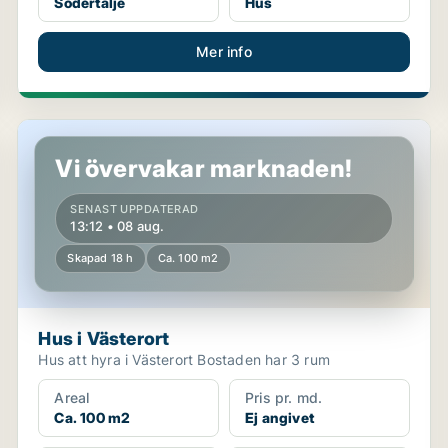
Södertälje
Hus
Mer info
Hus i Västerort
Vi övervakar marknaden!
SENAST UPPDATERAD
13:12 • 08 aug.
Skapad 18 h
Ca. 100 m2
Hus i Västerort
Hus att hyra i Västerort Bostaden har 3 rum
Areal
Pris pr. md.
Ca. 100 m2
Ej angivet