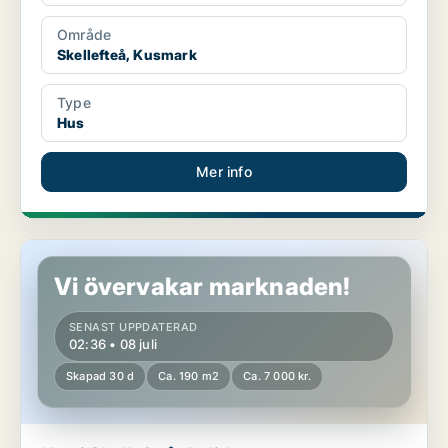
Område
Skellefteå, Kusmark
Type
Hus
Mer info
Hus i Skellefteå, Boliden
Vi övervakar marknaden!
SENAST UPPDATERAD
02:36 • 08 juli
Skapad 30 d
Ca. 190 m2
Ca. 7 000 kr.