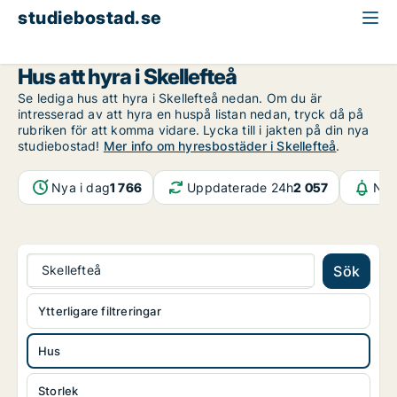
studiebostad.se
Hus att hyra
Västerbotten
Skellefteå
Hus att hyra i Skellefteå
Se lediga hus att hyra i Skellefteå nedan. Om du är
intresserad av att hyra en huspå listan nedan, tryck då på
rubriken för att komma vidare. Lycka till i jakten på din nya
studiebostad!
Mer info om hyresbostäder i Skellefteå
.
Nya i dag
1 766
Uppdaterade 24h
2 057
Not
Skellefteå
Sök
Ytterligare filtreringar
Hus
Storlek