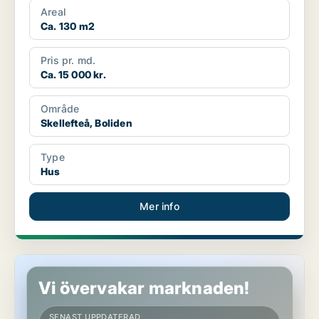
Areal
Ca. 130 m2
Pris pr. md.
Ca. 15 000 kr.
Område
Skellefteå, Boliden
Type
Hus
Mer info
Hus i Skellefteå
Vi övervakar marknaden!
SENAST UPPDATERAD