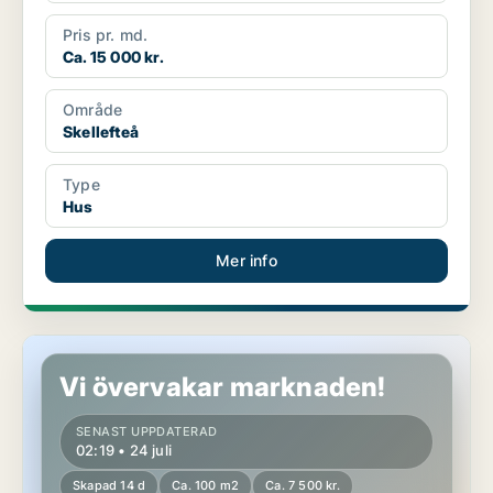
Pris pr. md.
Ca. 15 000 kr.
Område
Skellefteå
Type
Hus
Mer info
Hus i Skellefteå
Vi övervakar marknaden!
SENAST UPPDATERAD
02:19 • 24 juli
Skapad 14 d
Ca. 100 m2
Ca. 7 500 kr.