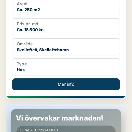
Areal
Ca. 250 m2
Pris pr. md.
Ca. 18 500 kr.
Område
Skellefteå, Skelleftehamn
Type
Hus
Mer info
Hus i Skellefteå, Ursviken
Vi övervakar marknaden!
SENAST UPPDATERAD