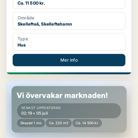
Ca. 11 500 kr.
Område
Skellefteå, Skelleftehamn
Type
Hus
Mer info
Hus i Skellefteå, Ursviken
Vi övervakar marknaden!
SENAST UPPDATERAD
02:19 • 05 juli
Skapad 1 mo
Ca. 220 m2
Ca. 14 500 kr.