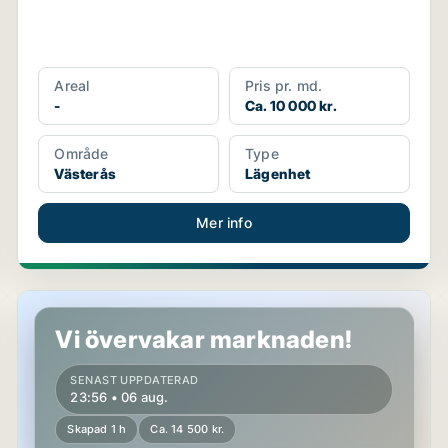
Areal
Pris pr. md.
-
Ca. 10 000 kr.
Område
Type
Västerås
Lägenhet
Mer info
Lägenhet i Västerås
Vi övervakar marknaden!
SENAST UPPDATERAD
23:56 • 06 aug.
Skapad 1 h
Ca. 14 500 kr.