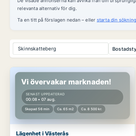
De visade annonserna kan avvika från din ursprungliga
relevanta alternativ för dig.
Ta en titt på förslagen nedan – eller
starta din sökning
Skinnskatteberg
Bostadsty
Lägenhet i Västerås
Vi övervakar marknaden!
SENAST UPPDATERAD
00:08 • 07 aug.
Skapad 56 min
Ca. 65 m2
Ca. 8 500 kr.
Lägenhet i Västerås