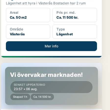
Lägenhet att hyra i Västerås Bostaden har 2 rum
Areal
Pris pr. md.
Ca. 50 m2
Ca. 11 500 kr.
Område
Type
Västerås
Lägenhet
Mer info
Lägenhet i Västerås
Vi övervakar marknaden!
SENAST UPPDATERAD
23:57 • 06 aug.
Skapad 1 h
Ca. 14 500 kr.