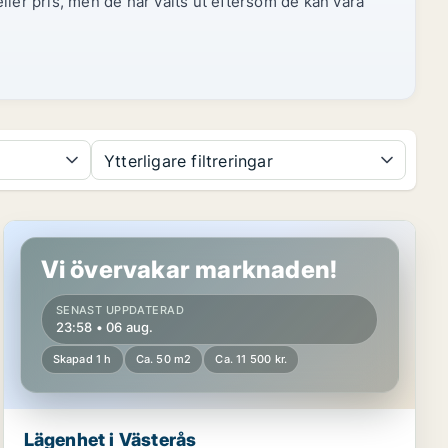
ller pris, men de har valts ut eftersom de kan vara
Ytterligare filtreringar
Lägenhet i Västerås
Vi övervakar marknaden!
SENAST UPPDATERAD
23:58 • 06 aug.
Skapad 1 h
Ca. 50 m2
Ca. 11 500 kr.
Lägenhet i Västerås