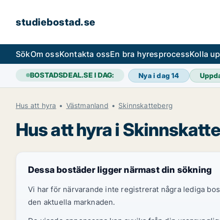
studiebostad.se
Sök
Om oss
Kontakta oss
En bra hyresprocess
Kolla u
BOSTADSDEAL.SE I DAG:
Nya i dag
14
Uppd
Hus att hyra
Västmanland
Skinnskatteberg
Hus att hyra i Skinnskatt
Dessa bostäder ligger närmast din sökning
Vi har för närvarande inte registrerat några lediga b
den aktuella marknaden.