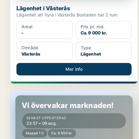
Lägenhet i Västerås
Lägenhet att hyra i Västerås Bostaden har 2 rum
Areal
Pris pr. md.
-
Ca. 9 000 kr.
Område
Type
Västerås
Lägenhet
Mer info
Lägenhet i Västerås
Vi övervakar marknaden!
SENAST UPPDATERAD
23:57 • 06 aug.
Skapad 1 h
Ca. 9 500 kr.