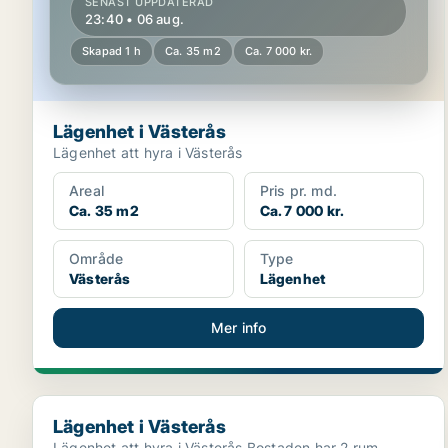
SENAST UPPDATERAD
23:40 • 06 aug.
Skapad 1 h
Ca. 35 m2
Ca. 7 000 kr.
Lägenhet i Västerås
Lägenhet att hyra i Västerås
Areal
Pris pr. md.
Ca. 35 m2
Ca. 7 000 kr.
Område
Type
Västerås
Lägenhet
Mer info
Lägenhet i Västerås
Lägenhet i Västerås
Lägenhet att hyra i Västerås Bostaden har 2 rum