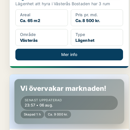
Lägenhet att hyra i Västerås Bostaden har 3 rum
Areal
Pris pr. md.
Ca. 65 m2
Ca. 8 500 kr.
Område
Type
Västerås
Lägenhet
Mer info
Lägenhet i Västerås
Vi övervakar marknaden!
SENAST UPPDATERAD
23:57 • 06 aug.
Skapad 1 h
Ca. 9 000 kr.