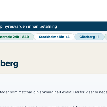
pp hyresvärden innan betalning
aterade 24h
1 849
Stockholms län
+
4
Göteborg
+
1
eberg
ostäder som matchar din sökning helt exakt. Därför visar vi ne