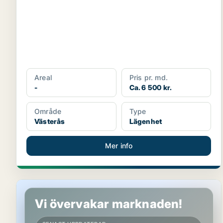
Areal
Pris pr. md.
-
Ca. 6 500 kr.
Område
Type
Västerås
Lägenhet
Mer info
Lägenhet i Västerås
Vi övervakar marknaden!