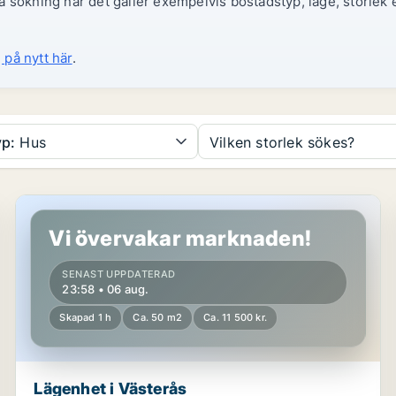
 sökning när det gäller exempelvis bostadstyp, läge, storlek e
 på nytt här
.
p:
Hus
Vilken storlek sökes?
Lägenhet i Västerås
Vi övervakar marknaden!
SENAST UPPDATERAD
23:58 • 06 aug.
Skapad 1 h
Ca. 50 m2
Ca. 11 500 kr.
Lägenhet i Västerås