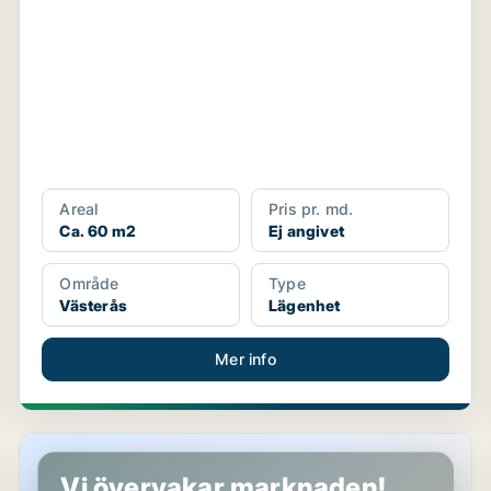
Areal
Pris pr. md.
Ca. 60 m2
Ej angivet
Område
Type
Västerås
Lägenhet
Mer info
Hus i Västerås
Vi övervakar marknaden!