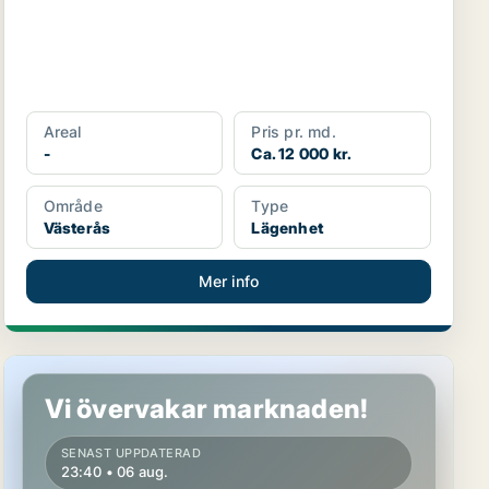
Areal
Pris pr. md.
-
Ca. 12 000 kr.
Område
Type
Västerås
Lägenhet
Mer info
Hus i Västerås
Vi övervakar marknaden!
SENAST UPPDATERAD
23:40 • 06 aug.