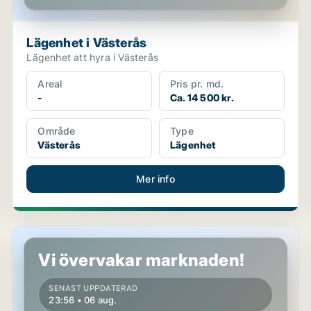
Lägenhet i Västerås
Lägenhet att hyra i Västerås
Areal
Pris pr. md.
-
Ca. 14 500 kr.
Område
Type
Västerås
Lägenhet
Mer info
Lägenhet i Västerås
Vi övervakar marknaden!
SENAST UPPDATERAD
23:56 • 06 aug.