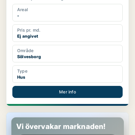
Areal
-
Pris pr. md.
Ej angivet
Område
Sölvesborg
Type
Hus
Mer info
Hus i Sölvesborg
Vi övervakar marknaden!