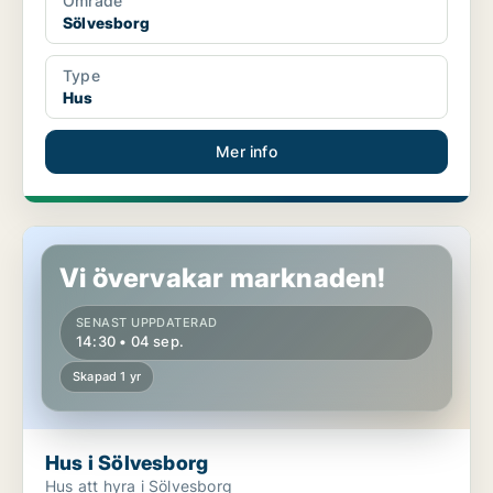
Område
Sölvesborg
Type
Hus
Mer info
Hus i Sölvesborg
Vi övervakar marknaden!
SENAST UPPDATERAD
14:30 • 04 sep.
Skapad 1 yr
Hus i Sölvesborg
Hus att hyra i Sölvesborg