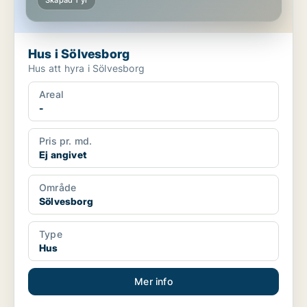
Skapad 1 yr
Hus i Sölvesborg
Hus att hyra i Sölvesborg
Areal
-
Pris pr. md.
Ej angivet
Område
Sölvesborg
Type
Hus
Mer info