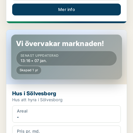
Mer info
Hus i Sölvesborg
Vi övervakar marknaden!
SENAST UPPDATERAD
13:16 • 07 jan.
Skapad 1 yr
Hus i Sölvesborg
Hus att hyra i Sölvesborg
Areal
-
Pris pr. md.