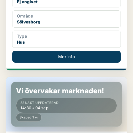
Ej angivet
Område
Sölvesborg
Type
Hus
Mer info
Hus i Sölvesborg
Vi övervakar marknaden!
SENAST UPPDATERAD
14:30 • 04 sep.
Skapad 1 yr