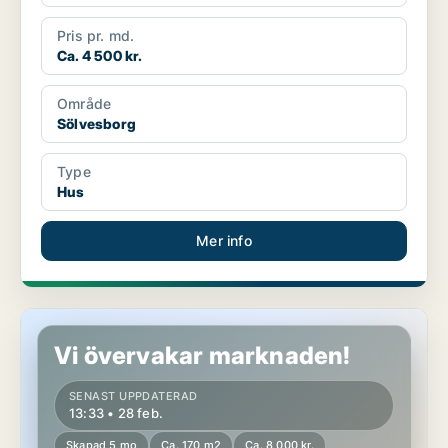
Pris pr. md.
Ca. 4 500 kr.
Område
Sölvesborg
Type
Hus
Mer info
Hus i Sölvesborg
Vi övervakar marknaden!
SENAST UPPDATERAD
13:33 • 28 feb.
Skapad 5 mo
Ca. 170 m2
Ca. 8 000 kr.