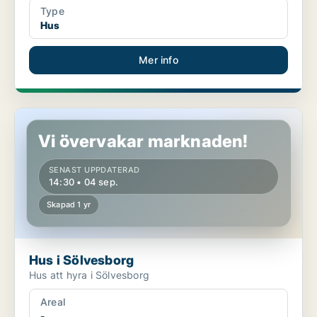
Type
Hus
Mer info
Hus i Sölvesborg
Vi övervakar marknaden!
SENAST UPPDATERAD
14:30 • 04 sep.
Skapad 1 yr
Hus i Sölvesborg
Hus att hyra i Sölvesborg
Areal
-