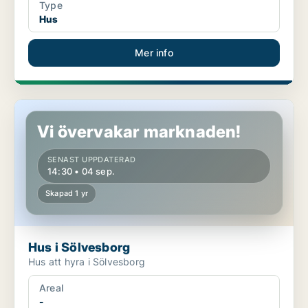
Type
Hus
Mer info
Hus i Sölvesborg
Vi övervakar marknaden!
SENAST UPPDATERAD
14:30 • 04 sep.
Skapad 1 yr
Hus i Sölvesborg
Hus att hyra i Sölvesborg
Areal
-