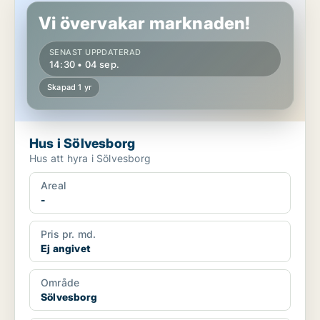
Vi övervakar marknaden!
SENAST UPPDATERAD
14:30 • 04 sep.
Skapad 1 yr
Hus i Sölvesborg
Hus att hyra i Sölvesborg
Areal
-
Pris pr. md.
Ej angivet
Område
Sölvesborg