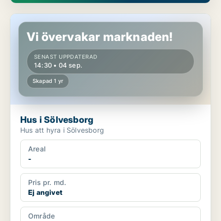
Hus i Sölvesborg
Vi övervakar marknaden!
SENAST UPPDATERAD
14:30 • 04 sep.
Skapad 1 yr
Hus i Sölvesborg
Hus att hyra i Sölvesborg
Areal
-
Pris pr. md.
Ej angivet
Område