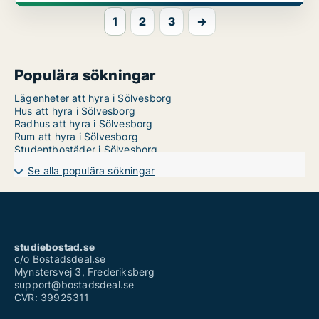
1
2
3
→
Populära sökningar
Lägenheter att hyra i Sölvesborg
Hus att hyra i Sölvesborg
Radhus att hyra i Sölvesborg
Rum att hyra i Sölvesborg
Studentbostäder i Sölvesborg
Se alla populära sökningar
studiebostad.se
c/o Bostadsdeal.se
Mynstersvej 3, Frederiksberg
support@bostadsdeal.se
CVR: 39925311