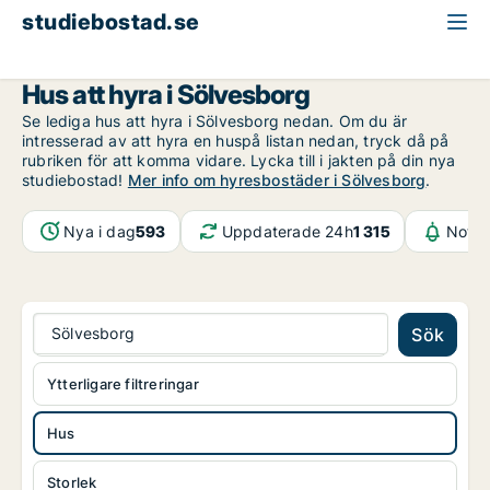
studiebostad.se
Hus att hyra
Blekinge
Sölvesborg
Hus att hyra i Sölvesborg
Se lediga hus att hyra i Sölvesborg nedan. Om du är
intresserad av att hyra en huspå listan nedan, tryck då på
rubriken för att komma vidare. Lycka till i jakten på din nya
studiebostad!
Mer info om hyresbostäder i Sölvesborg
.
Nya i dag
593
Uppdaterade 24h
1 315
Notif
Sölvesborg
Sök
Ytterligare filtreringar
Hus
Storlek