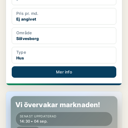
Pris pr. md.
Ej angivet
Område
Sölvesborg
Type
Hus
Mer info
Hus i Sölvesborg
Vi övervakar marknaden!
SENAST UPPDATERAD
14:30 • 04 sep.