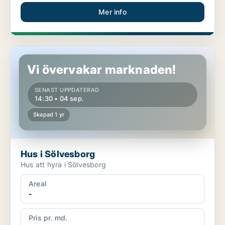
Mer info
Hus i Sölvesborg
Vi övervakar marknaden!
SENAST UPPDATERAD
14:30 • 04 sep.
Skapad 1 yr
Hus i Sölvesborg
Hus att hyra i Sölvesborg
Areal
-
Pris pr. md.