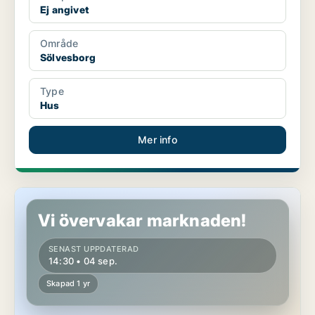
Ej angivet
Område
Sölvesborg
Type
Hus
Mer info
Hus i Sölvesborg
Vi övervakar marknaden!
SENAST UPPDATERAD
14:30 • 04 sep.
Skapad 1 yr