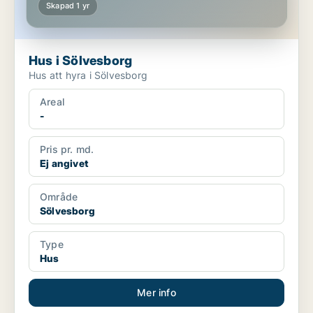
Skapad 1 yr
Hus i Sölvesborg
Hus att hyra i Sölvesborg
Areal
-
Pris pr. md.
Ej angivet
Område
Sölvesborg
Type
Hus
Mer info