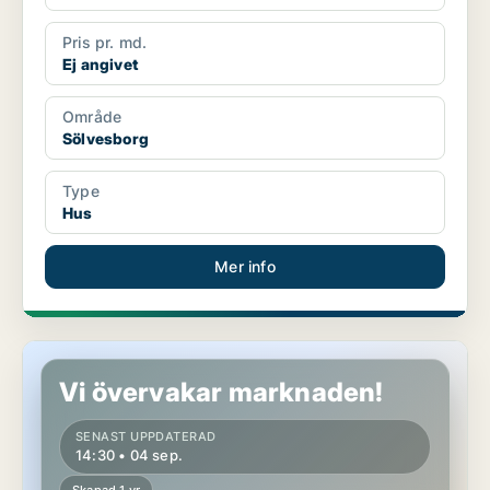
Pris pr. md.
Ej angivet
Område
Sölvesborg
Type
Hus
Mer info
Hus i Sölvesborg
Vi övervakar marknaden!
SENAST UPPDATERAD
14:30 • 04 sep.