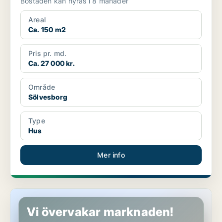
Bostaden kan hyras i 8 månader
Areal
Ca. 150 m2
Pris pr. md.
Ca. 27 000 kr.
Område
Sölvesborg
Type
Hus
Mer info
Hus i Sölvesborg
Vi övervakar marknaden!