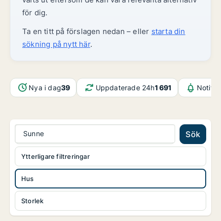
för dig.
Ta en titt på förslagen nedan – eller
starta din
sökning på nytt här
.
Nya i dag
39
Uppdaterade 24h
1 691
Notifik
Sunne
Sök
Ytterligare filtreringar
Hus
Storlek