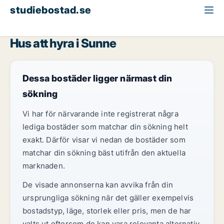
studiebostad.se
Hus att hyra
Värmland
Sunne
Hus att hyra i Sunne
Dessa bostäder ligger närmast din
sökning
Vi har för närvarande inte registrerat några
lediga bostäder som matchar din sökning helt
exakt. Därför visar vi nedan de bostäder som
matchar din sökning bäst utifrån den aktuella
marknaden.
De visade annonserna kan avvika från din
ursprungliga sökning när det gäller exempelvis
bostadstyp, läge, storlek eller pris, men de har
valts ut eftersom de kan vara relevanta alternativ