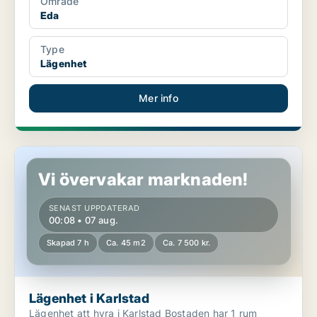
Område
Eda
Type
Lägenhet
Mer info
Lägenhet i Karlstad
Vi övervakar marknaden!
SENAST UPPDATERAD
00:08 • 07 aug.
Skapad 7 h
Ca. 45 m2
Ca. 7 500 kr.
Lägenhet i Karlstad
Lägenhet att hyra i Karlstad Bostaden har 1 rum