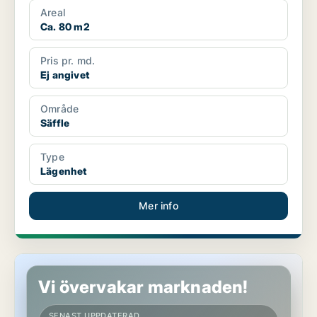
Areal
Ca. 80 m2
Pris pr. md.
Ej angivet
Område
Säffle
Type
Lägenhet
Mer info
Lägenhet i Säffle
Vi övervakar marknaden!
SENAST UPPDATERAD