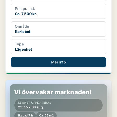
Pris pr. md.
Ca. 7 500 kr.
Område
Karlstad
Type
Lägenhet
Mer info
Lägenhet i Säffle
Vi övervakar marknaden!
SENAST UPPDATERAD
23:45 • 06 aug.
Skapad 7 h
Ca. 55 m2