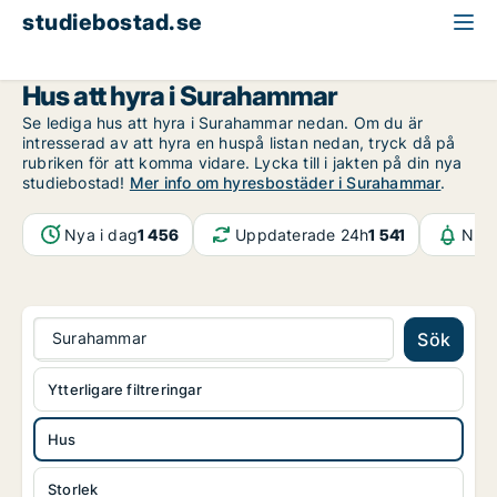
studiebostad.se
Hus att hyra
Västmanland
Surahammar
Hus att hyra i Surahammar
Se lediga hus att hyra i Surahammar nedan. Om du är
intresserad av att hyra en huspå listan nedan, tryck då på
rubriken för att komma vidare. Lycka till i jakten på din nya
studiebostad!
Mer info om hyresbostäder i Surahammar
.
Nya i dag
1 456
Uppdaterade 24h
1 541
Noti
Surahammar
Sök
Ytterligare filtreringar
Hus
Storlek