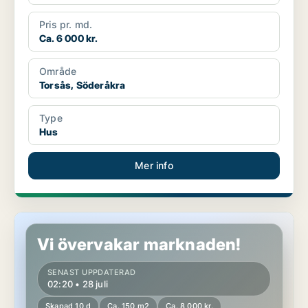
Pris pr. md.
Ca. 6 000 kr.
Område
Torsås, Söderåkra
Type
Hus
Mer info
Hus i Torsås
Vi övervakar marknaden!
SENAST UPPDATERAD
02:20 • 28 juli
Skapad 10 d
Ca. 150 m2
Ca. 8 000 kr.