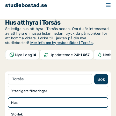
studiebostad.se
Hus att hyra
Kalmar län
Torsås
Hus att hyra i Torsås
Se lediga hus att hyra i Torsås nedan. Om du är intresserad
av att hyra en huspå listan nedan, tryck då på rubriken för
att komma vidare. Lycka till i jakten på din nya
studiebostad!
Mer info om hyresbostäder i Torsås
.
Nya i dag
14
Uppdaterade 24h
1 667
Notifik
Torsås
Sök
Ytterligare filtreringar
Hus
Storlek